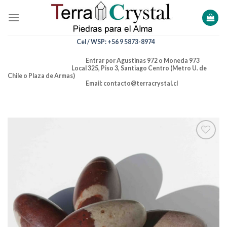
Skip
to
content
Cel / WSP: +56 9 5873-8974
Entrar por Agustinas 972 o Moneda 973
Local 325, Piso 3, Santiago Centro (Metro U. de
Chile o Plaza de Armas)
Email: contacto@terracrystal.cl
Añadir
a la
lista de
deseos