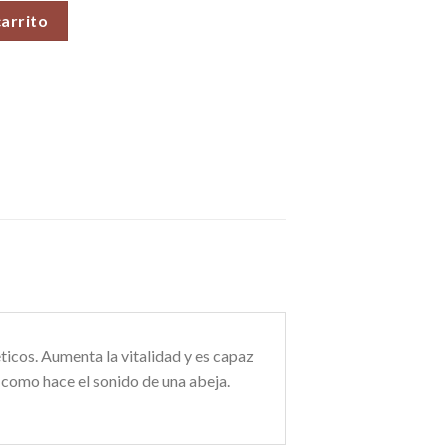
 por unidad cantidad
carrito
icos. Aumenta la vitalidad y es capaz
y como hace el sonido de una abeja.