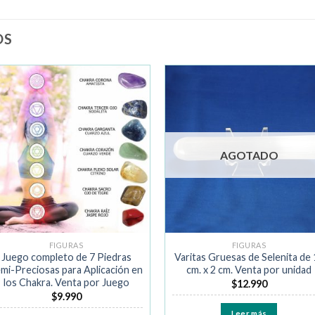
OS
Añadir
Añad
a la
a la
lista de
lista 
deseos
dese
AGOTADO
FIGURAS
FIGURAS
Juego completo de 7 Piedras
Varitas Gruesas de Selenita de 
mi-Preciosas para Aplicación en
cm. x 2 cm. Venta por unidad
los Chakra. Venta por Juego
$
12.990
$
9.990
Leer más