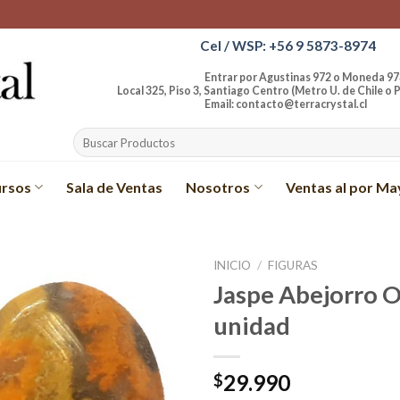
Cel / WSP: +56 9 5873-8974
Entrar por Agustinas 972 o Moneda 97
Local 325, Piso 3, Santiago Centro (Metro U. de Chile o P
Email: contacto@terracrystal.cl
Buscar
por:
rsos
Sala de Ventas
Nosotros
Ventas al por Ma
INICIO
/
FIGURAS
Jaspe Abejorro O
Añadir
unidad
a la
lista de
deseos
29.990
$