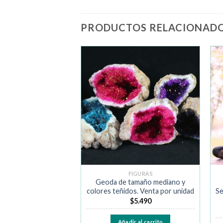
PRODUCTOS RELACIONAD
Añadir
Añadir
a la
a la
lista de
lista de
deseos
deseos
GOTADO
FIGURAS
FIGURAS
a Lingam de 20 cm.
Geoda de tamaño mediano y
a por unidad
colores teñidos. Venta por unidad
Se
$
39.990
$
5.490
Leer más
Añadir al carrito