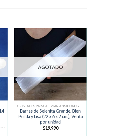
ir
Añadir
a la
de
lista de
os
deseos
AGOTADO
CRISTALES PARA ALIVIAR ANSIEDAD Y MIEDO
14
Barras de Selenita Grande, Bien
Pulida y Lisa (22 x 6 x 2 cm.), Venta
por unidad
$
19.990