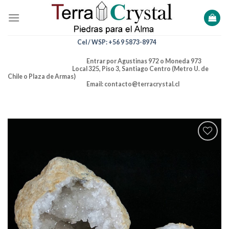
Skip
to
content
Cel / WSP: +56 9 5873-8974
Entrar por Agustinas 972 o Moneda 973
Local 325, Piso 3, Santiago Centro (Metro U. de
Chile o Plaza de Armas)
Email: contacto@terracrystal.cl
Añadir
a la
lista de
deseos