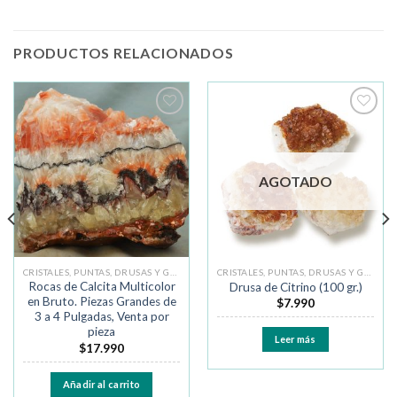
PRODUCTOS RELACIONADOS
Añadir
Añadir
a la
a la
lista de
lista de
deseos
deseos
AGOTADO
CRISTALES, PUNTAS, DRUSAS Y GEODAS
CRISTALES, PUNTAS, DRUSAS Y GEODAS
Rocas de Calcita Multicolor
Drusa de Citrino (100 gr.)
en Bruto. Piezas Grandes de
$
7.990
3 a 4 Pulgadas, Venta por
pieza
Leer más
$
17.990
Añadir al carrito