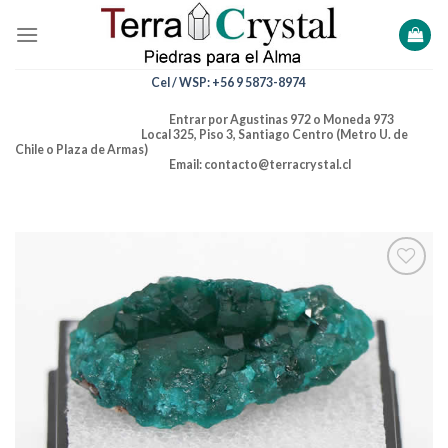
Skip
to
content
Cel / WSP: +56 9 5873-8974
Entrar por Agustinas 972 o Moneda 973
Local 325, Piso 3, Santiago Centro (Metro U. de
Chile o Plaza de Armas)
Email: contacto@terracrystal.cl
Añadir
a la
lista de
deseos