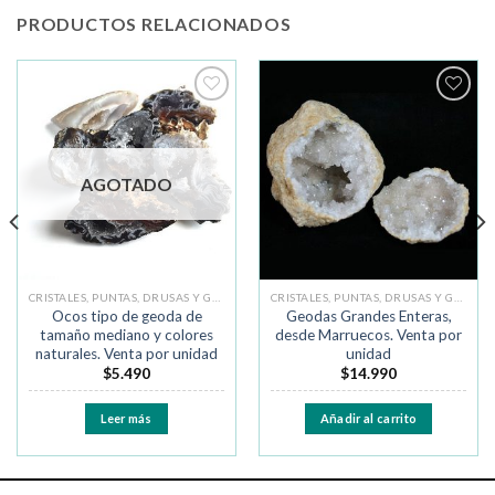
PRODUCTOS RELACIONADOS
Añadir
Añadir
a la
a la
lista de
lista de
deseos
deseos
AGOTADO
CRISTALES, PUNTAS, DRUSAS Y GEODAS
CRISTALES, PUNTAS, DRUSAS Y GEODAS
Ocos tipo de geoda de
Geodas Grandes Enteras,
tamaño mediano y colores
desde Marruecos. Venta por
naturales. Venta por unidad
unidad
$
5.490
$
14.990
Leer más
Añadir al carrito