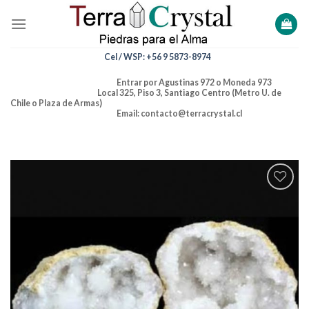
Skip
to
content
Cel / WSP: +56 9 5873-8974
Entrar por Agustinas 972 o Moneda 973
Local 325, Piso 3, Santiago Centro (Metro U. de
Chile o Plaza de Armas)
Email: contacto@terracrystal.cl
Añadir
a la
lista de
deseos