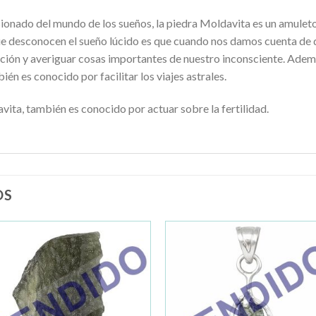
sionado del mundo de los sueños, la piedra Moldavita es un amulet
que desconocen el sueño lúcido es que cuando nos damos cuenta de 
ación y averiguar cosas importantes de nuestro inconsciente. Adem
ién es conocido por facilitar los viajes astrales.
ita, también es conocido por actuar sobre la fertilidad.
OS
Añadir
Añad
a la
a la
lista de
lista 
deseos
dese