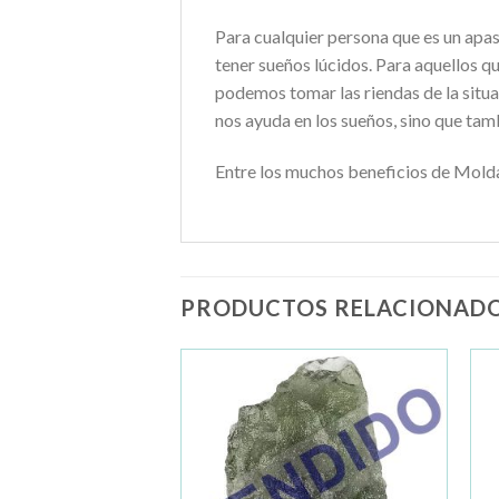
Para cualquier persona que es un apa
tener sueños lúcidos. Para aquellos 
podemos tomar las riendas de la situ
nos ayuda en los sueños, sino que tamb
Entre los muchos beneficios de Moldav
PRODUCTOS RELACIONAD
Añadir
Añadir
a la
a la
lista de
lista de
deseos
deseos