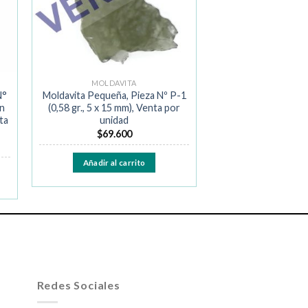
MOLDAVITA
N°
Moldavita Pequeña, Pieza Nº P-1
on
(0,58 gr., 5 x 15 mm), Venta por
ta
unidad
$
69.600
Añadir al carrito
Redes Sociales