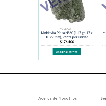
OLDAVITA
MOLDAVITA
queña Pieza Nº PS-4
Moldavita Pieza Nº60 (1,47 gr. 17 x
Mo
5 x 8 mm), Venta por
10 x 6 mm), Venta por unidad
unidad
$
176.400
$
72.000
Añadir al carrito
ir al carrito
Acerca de Nosotros
Ser