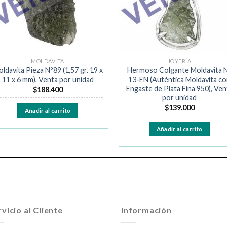
MOLDAVITA
JOYERÍA
ldavita Pieza Nº89 (1,57 gr. 19 x
Hermoso Colgante Moldavita 
11 x 6 mm), Venta por unidad
13-EN (Auténtica Moldavita c
Engaste de Plata Fina 950), Ven
$
188.400
por unidad
$
139.000
Añadir al carrito
Añadir al carrito
vicio al Cliente
Información