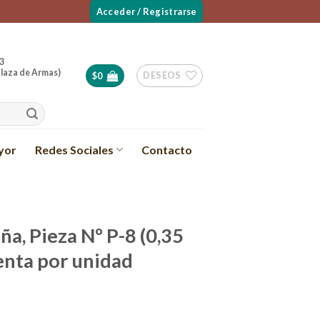
Acceder / Registrarse
3
laza de Armas)
DESEOS
$
0
yor
Redes Sociales
Contacto
a, Pieza Nº P-8 (0,35
Venta por unidad