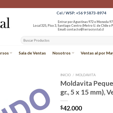
Cel / WSP: +56 9 5873-8974
Entrar por Agustinas 972 o Moneda 97
Local 325, Piso 3, Santiago Centro (Metro U. de Chile o P
Email: contacto@terracrystal.cl
Buscar
por:
rsos
Sala de Ventas
Nosotros
Ventas al por Ma
INICIO
/
MOLDAVITA
Moldavita Pequeñ
Añadir
gr., 5 x 15 mm), 
a la
lista de
deseos
42.000
$