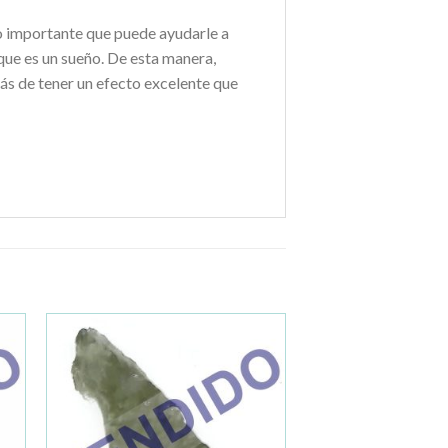
o importante que puede ayudarle a
que es un sueño. De esta manera,
ás de tener un efecto excelente que
ir
Añadir
a la
de
lista de
os
deseos