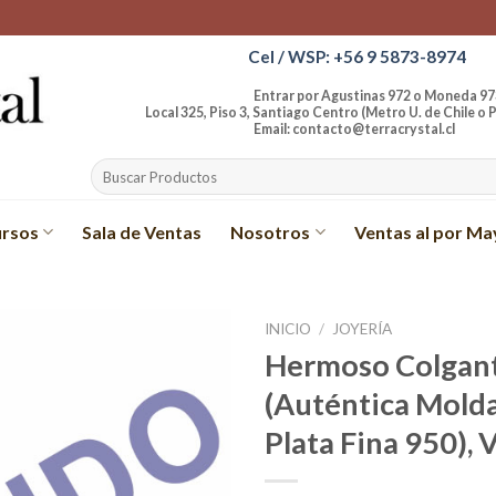
Cel / WSP: +56 9 5873-8974
Entrar por Agustinas 972 o Moneda 97
Local 325, Piso 3, Santiago Centro (Metro U. de Chile o P
Email: contacto@terracrystal.cl
Buscar
por:
rsos
Sala de Ventas
Nosotros
Ventas al por Ma
INICIO
/
JOYERÍA
Hermoso Colgant
Añadir
(Auténtica Molda
a la
lista de
Plata Fina 950), 
deseos