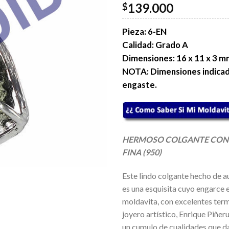
139.000
$
Pieza: 6-EN
Calidad: Grado A
Dimensiones: 16 x 11 x 3 m
NOTA: Dimensiones indicada
engaste.
HERMOSO COLGANTE CON 
FINA (950)
Este lindo colgante hecho de au
es una esquisita cuyo engarce 
moldavita, con excelentes ter
joyero artístico, Enrique Piñer
un cumulo de cualidades que d