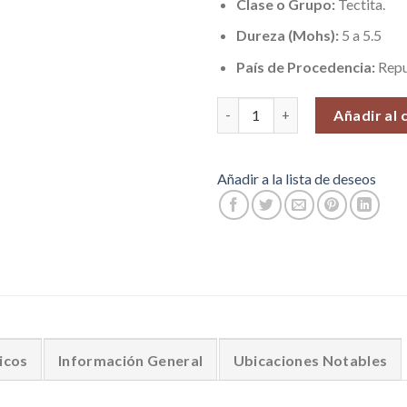
Clase o Grupo:
Tectita.
Dureza (Mohs):
5 a 5.5
País de Procedencia:
Repu
Hermoso Colgante Moldavita N°
Añadir al 
Añadir a la lista de deseos
icos
Información General
Ubicaciones Notables