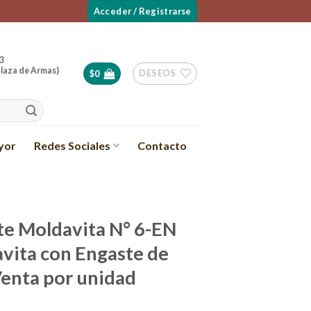
Acceder / Registrarse
3
laza de Armas)
DESEOS
$
0
yor
Redes Sociales
Contacto
e Moldavita N° 6-EN
vita con Engaste de
Venta por unidad