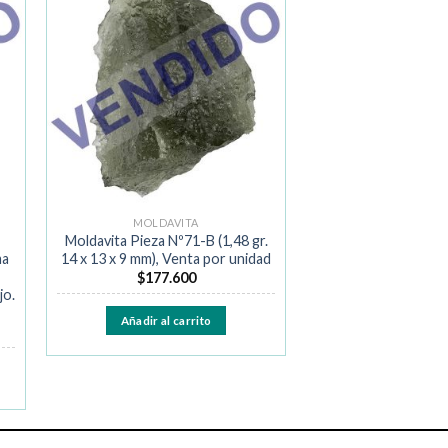
ir
Añadir
a la
de
lista de
os
deseos
MOLDAVITA
Moldavita Pieza Nº71-B (1,48 gr.
ma
14 x 13 x 9 mm), Venta por unidad
$
177.600
jo.
Añadir al carrito