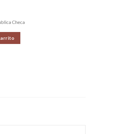
blica Checa
 6-EN (Auténtica Moldavita con Engaste de Plata Fina 950), Vent
carrito