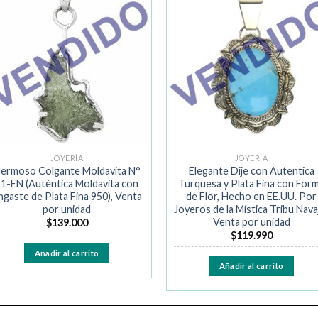
Añadir
Añad
a la
a la
lista de
lista 
deseos
dese
JOYERÍA
JOYERÍA
ermoso Colgante Moldavita N°
Elegante Dije con Autentica
1-EN (Auténtica Moldavita con
Turquesa y Plata Fina con For
ngaste de Plata Fina 950), Venta
de Flor, Hecho en EE.UU. Por
por unidad
Joyeros de la Mística Tribu Nava
Venta por unidad
$
139.000
$
119.990
Añadir al carrito
Añadir al carrito