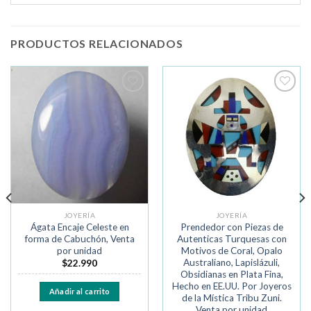
PRODUCTOS RELACIONADOS
Añadir
Añadir
a la
a la
lista de
lista de
deseos
deseos
JOYERÍA
JOYERÍA
Ágata Encaje Celeste en
Prendedor con Piezas de
forma de Cabuchón, Venta
Autenticas Turquesas con
por unidad
Motivos de Coral, Opalo
Australiano, Lapislázuli,
$
22.990
Obsidianas en Plata Fina,
Hecho en EE.UU. Por Joyeros
Añadir al carrito
de la Mística Tribu Zuni.
Venta por unidad