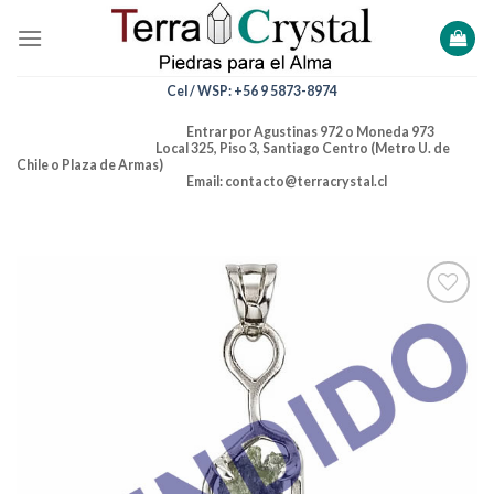
Skip
to
content
Cel / WSP: +56 9 5873-8974
Entrar por Agustinas 972 o Moneda 973
Local 325, Piso 3, Santiago Centro (Metro U. de
Chile o Plaza de Armas)
Email: contacto@terracrystal.cl
Añadir
a la
lista de
deseos