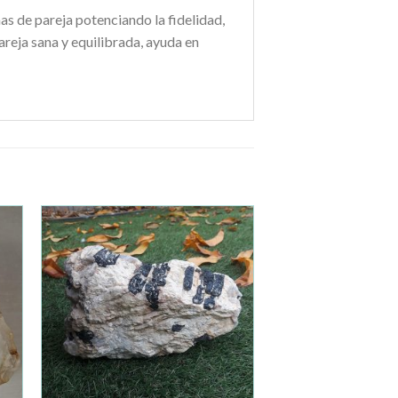
as de pareja potenciando la fidelidad,
eja sana y equilibrada, ayuda en
ir
Añadir
a la
de
lista de
os
deseos