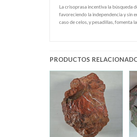
La crisoprasa incentiva la búsqueda d
favoreciendo la independencia y sin 
caso de celos, y pesadillas, fomenta l
PRODUCTOS RELACIONAD
Añadir
Añadir
a la
a la
lista de
lista de
deseos
deseos