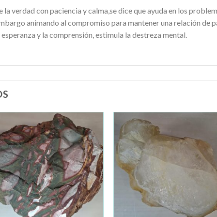
e la verdad con paciencia y calma,se dice que ayuda en los problem
embargo animando al compromiso para mantener una relación de par
a esperanza y la comprensión, estimula la destreza mental.
OS
Añadir
Añad
a la
a la
lista de
lista 
deseos
dese