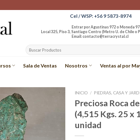
Cel / WSP: +56 9 5873-8974
Entrar por Agustinas 972 o Moneda 97
Local 325, Piso 3, Santiago Centro (Metro U. de Chile o P
Email: contacto@terracrystal.cl
Buscar
por:
rsos
Sala de Ventas
Nosotros
Ventas al por Ma
INICIO
/
PIEDRAS, CASA Y JARD
Preciosa Roca de
Añadir
(4,515 Kgs. 25 x 
a la
lista de
unidad
deseos