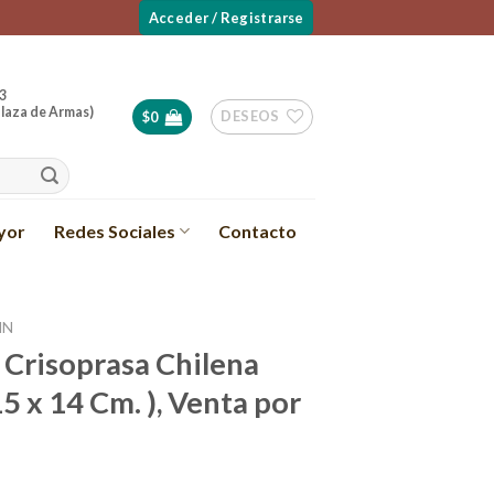
Acceder / Registrarse
3
laza de Armas)
DESEOS
$
0
yor
Redes Sociales
Contacto
IN
 Crisoprasa Chilena
15 x 14 Cm. ), Venta por