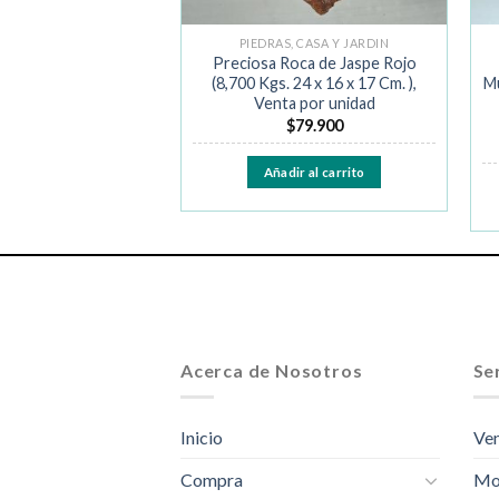
, CASA Y JARDIN
PIEDRAS, CASA Y JARDIN
 Cristal de Cuarzo
Preciosa Roca de Jaspe Rojo
 Kgs. 70 x 30 Cm.),
(8,700 Kgs. 24 x 16 x 17 Cm. ),
Mu
a por unidad
Venta por unidad
$
799.000
$
79.900
ir al carrito
Añadir al carrito
Acerca de Nosotros
Ser
Inicio
Ven
Compra
Mo