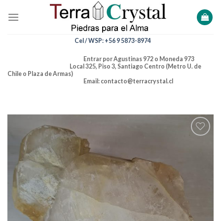
Skip
to
content
Cel / WSP: +56 9 5873-8974
Entrar por Agustinas 972 o Moneda 973
Local 325, Piso 3, Santiago Centro (Metro U. de
Chile o Plaza de Armas)
Email: contacto@terracrystal.cl
Añadir
a la
lista de
deseos