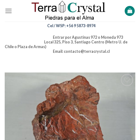
Skip
to
content
Cel / WSP: +56 9 5873-8974
Entrar por Agustinas 972 o Moneda 973
Local 325, Piso 3, Santiago Centro (Metro U. de
Chile o Plaza de Armas)
Email: contacto@terracrystal.cl
Añadir
a la
lista de
deseos