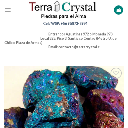
Skip
to
content
Cel / WSP: +56 9 5873-8974
Entrar por Agustinas 972 o Moneda 973
Local 325, Piso 3, Santiago Centro (Metro U. de
Chile o Plaza de Armas)
Email: contacto@terracrystal.cl
Añadir
a la
lista de
deseos