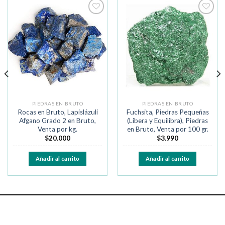
Añadir
Añadir
a la
a la
lista de
lista de
deseos
deseos
PIEDRAS EN BRUTO
PIEDRAS EN BRUTO
Rocas en Bruto, Lapislázuli
Fuchsita, Piedras Pequeñas
Afgano Grado 2 en Bruto,
(Libera y Equilibra), Piedras
Venta por kg.
en Bruto, Venta por 100 gr.
$
20.000
$
3.990
Añadir al carrito
Añadir al carrito