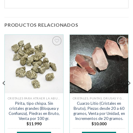
PRODUCTOS RELACIONADOS
Añadir
Añadir
a la
a la
lista de
lista de
deseos
deseos
CRISTALES PARA ATRAER LA ABUNDANCIA
CRISTALES, PUNTAS, DRUSAS Y GEODAS
Pirita, tipo chispa. Sin
Cuarzo Litio (Cristales en
cristales grandes (Bloquea y
Bruto), Piezas desde 20 a 60
Confianza), Piedras en Bruto,
gramos, Venta por Unidad, en
Venta por 100 gr.
Incrementos de 20 gramos.
$
11.990
$
10.000