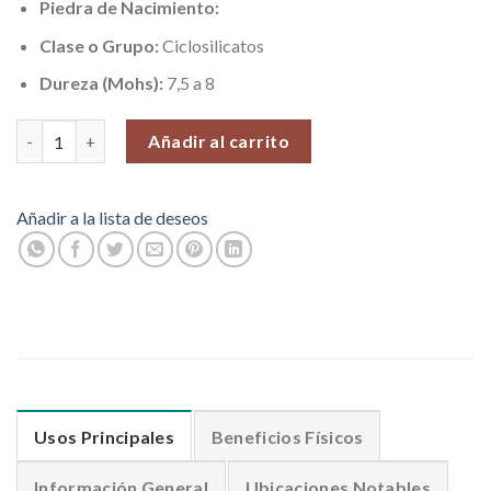
Piedra de Nacimiento:
Clase o Grupo:
Ciclosilicatos
Dureza (Mohs):
7,5 a 8
Raíz de Esmeralda, Piedras Pequeñas (Autoestima y Equilibrio), P
Añadir al carrito
Añadir a la lista de deseos
Usos Principales
Beneficios Físicos
Información General
Ubicaciones Notables