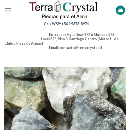
Skip
to
content
Cel / WSP: +56 9 5873-8974
Entrar por Agustinas 972 o Moneda 973
Local 325, Piso 3, Santiago Centro (Metro U. de
Chile o Plaza de Armas)
Email: contacto@terracrystal.cl
Añadir
a la
lista de
deseos