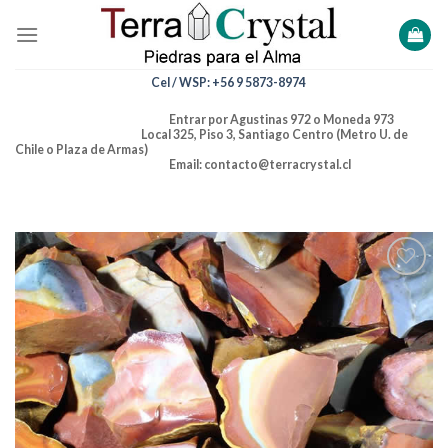
Skip
to
content
Cel / WSP: +56 9 5873-8974
Entrar por Agustinas 972 o Moneda 973
Local 325, Piso 3, Santiago Centro (Metro U. de
Chile o Plaza de Armas)
Email: contacto@terracrystal.cl
Añadir
a la
lista de
deseos