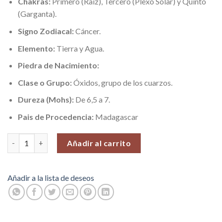
Chakras:
Primero (Raíz), Tercero (Plexo Solar) y Quinto
(Garganta).
Signo Zodiacal:
Cáncer.
Elemento:
Tierra y Agua.
Piedra de Nacimiento:
Clase o Grupo:
Óxidos, grupo de los cuarzos.
Dureza (Mohs):
De 6,5 a 7.
Pais de Procedencia:
Madagascar
Jaspe del Desierto, Piedras Pequeñas (Extroversión y Dinamismo)
Añadir al carrito
Añadir a la lista de deseos