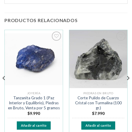
PRODUCTOS RELACIONADOS
Añadir
Añadir
a la
a la
lista de
lista de
deseos
deseos
JOYERÍA
PIEDRAS EN BRUTO
Tanzanita Grado 1 (Paz
Corte Pulido de Cuarzo
Interior y Equilibrio), Piedras
Cristal con Turmalina (100
en Bruto, Venta por 5 gramos
gr.)
$
9.990
$
7.990
Añadir al carrito
Añadir al carrito