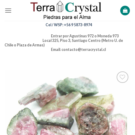
Skip
to
content
Cel / WSP: +56 9 5873-8974
Entrar por Agustinas 972 o Moneda 973
Local 325, Piso 3, Santiago Centro (Metro U. de
Chile o Plaza de Armas)
Email: contacto@terracrystal.cl
Añadir
a la
lista de
deseos