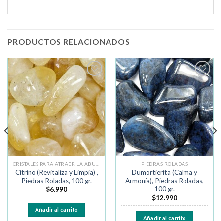
PRODUCTOS RELACIONADOS
Añadir
Añadir
a la
a la
lista de
lista de
deseos
deseos
CRISTALES PARA ATRAER LA ABUNDANCIA
PIEDRAS ROLADAS
Citrino (Revitaliza y Limpia) ,
Dumortierita (Calma y
Piedras Roladas, 100 gr.
Armonía), Piedras Roladas,
100 gr.
$
6.990
$
12.990
Añadir al carrito
Añadir al carrito