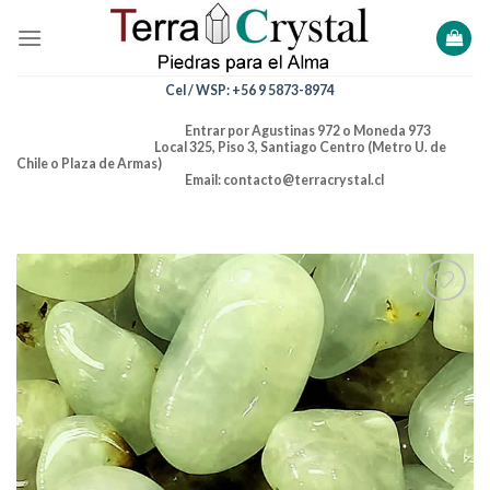
Skip
to
content
Cel / WSP: +56 9 5873-8974
Entrar por Agustinas 972 o Moneda 973
Local 325, Piso 3, Santiago Centro (Metro U. de
Chile o Plaza de Armas)
Email: contacto@terracrystal.cl
Añadir
a la
lista de
deseos