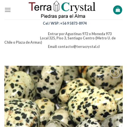
Skip
to
content
Cel / WSP: +56 9 5873-8974
Entrar por Agustinas 972 o Moneda 973
Local 325, Piso 3, Santiago Centro (Metro U. de
Chile o Plaza de Armas)
Email: contacto@terracrystal.cl
Añadir
a la
lista de
deseos