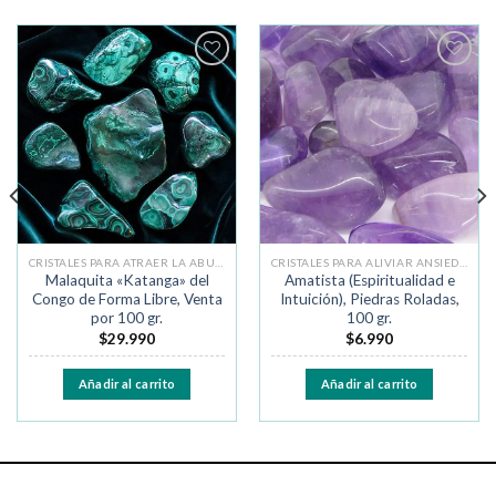
Añadir
Añadir
a la
a la
lista de
lista de
deseos
deseos
CRISTALES PARA ATRAER LA ABUNDANCIA
CRISTALES PARA ALIVIAR ANSIEDAD Y MIEDO
Malaquita «Katanga» del
Amatista (Espiritualidad e
Congo de Forma Libre, Venta
Intuición), Piedras Roladas,
por 100 gr.
100 gr.
$
29.990
$
6.990
Añadir al carrito
Añadir al carrito