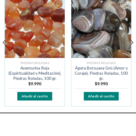
Añadir
Añadir
a la
a la
lista de
lista de
deseos
deseos
PIEDRAS ROLADAS
PIEDRAS ROLADAS
Aventurina Roja
Ágata Botsuana Gris (Amor y
(Espiritualidad y Meditación),
Coraje), Piedras Roladas, 100
Piedras Roladas, 100 gr.
gr.
$
9.990
$
9.990
Añadir al carrito
Añadir al carrito