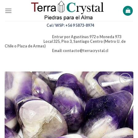
Skip
to
content
Cel / WSP: +56 9 5873-8974
Entrar por Agustinas 972 o Moneda 973
Local 325, Piso 3, Santiago Centro (Metro U. de
Chile o Plaza de Armas)
Email: contacto@terracrystal.cl
Añadir
a la
lista de
deseos