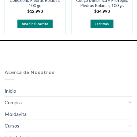
Conexión), Piedras Roladas,
Congo (Amplifica y Protege),
100 gr.
Piedras Roladas, 100 gr.
$
12.990
$
34.990
Añadir al carrito
Leer más
Acerca de Nosotros
Inicio
Compra
Moldavita
Cursos