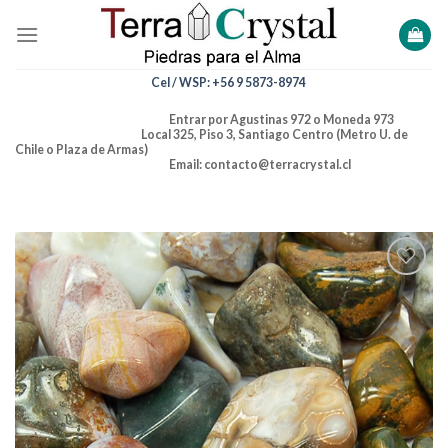
Skip
to
content
Cel / WSP: +56 9 5873-8974
Entrar por Agustinas 972 o Moneda 973
Local 325, Piso 3, Santiago Centro (Metro U. de
Chile o Plaza de Armas)
Email: contacto@terracrystal.cl
Añadir
a la
lista de
deseos