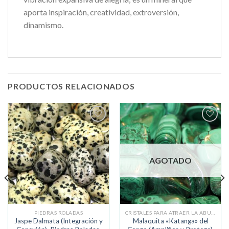
aporta inspiración, creatividad, extroversión,
dinamismo.
PRODUCTOS RELACIONADOS
Añadir
Añadir
a la
a la
lista de
lista de
deseos
deseos
AGOTADO
PIEDRAS ROLADAS
CRISTALES PARA ATRAER LA ABUNDANCIA
Jaspe Dalmata (Integración y
Malaquita «Katanga» del