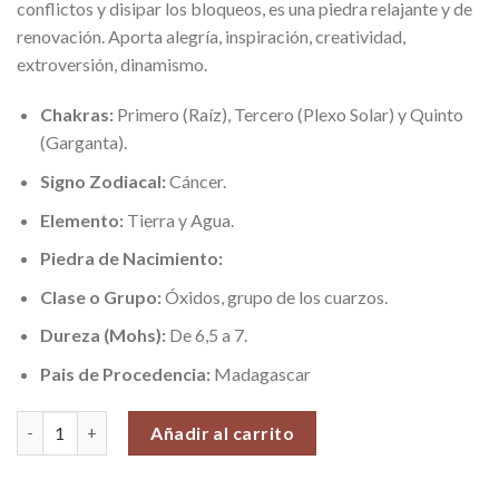
conflictos y disipar los bloqueos, es una piedra relajante y de
renovación. Aporta alegría, inspiración, creatividad,
extroversión, dinamismo.
Chakras:
Primero (Raíz), Tercero (Plexo Solar) y Quinto
(Garganta).
Signo Zodiacal:
Cáncer.
Elemento:
Tierra y Agua.
Piedra de Nacimiento:
Clase o Grupo:
Óxidos, grupo de los cuarzos.
Dureza (Mohs):
De 6,5 a 7.
Pais de Procedencia:
Madagascar
Jaspe de Mar de Madagascar (Alegría, Inspiración y Creatividad),
Añadir al carrito