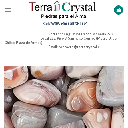
Skip
to
content
Cel / WSP: +56 9 5873-8974
Entrar por Agustinas 972 o Moneda 973
Local 325, Piso 3, Santiago Centro (Metro U. de
Chile o Plaza de Armas)
Email: contacto@terracrystal.cl
Añadir
a la
lista de
deseos