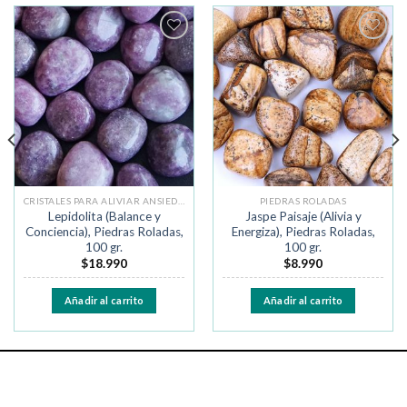
Añadir
Añadir
a la
a la
lista de
lista de
deseos
deseos
CRISTALES PARA ALIVIAR ANSIEDAD Y MIEDO
PIEDRAS ROLADAS
Lepidolita (Balance y
Jaspe Paisaje (Alivia y
Conciencia), Piedras Roladas,
Energiza), Piedras Roladas,
100 gr.
100 gr.
$
18.990
$
8.990
Añadir al carrito
Añadir al carrito