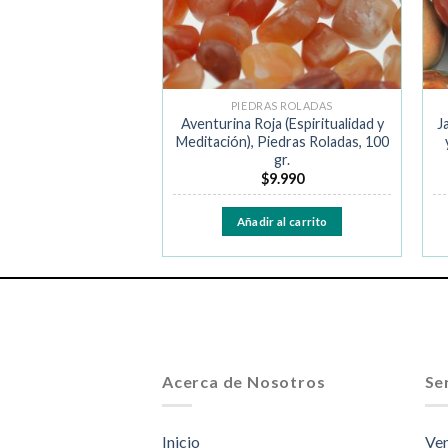
RAS ROLADAS
PIEDRAS ROLADAS
odrilo «Kambaba»
Aventurina Roja (Espiritualidad y
J
 Fortalece), Piedras
Meditación), Piedras Roladas, 100
das, 100 gr.
gr.
$
8.990
$
9.990
ir al carrito
Añadir al carrito
Acerca de Nosotros
Ser
Inicio
Ven