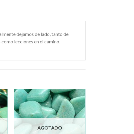
malmente dejamos de lado, tanto de
s como lecciones en el camino.
ir
Añadir
a la
de
lista de
os
deseos
AGOTADO