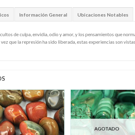
icos
Información General
Ubicaciones Notables
 ocultos de culpa, envidia, odio y amor, y los pensamientos que nor
vez que la represión ha sido liberada, estas experiencias son vista
OS
Añadir
Añad
a la
a la
lista de
lista 
deseos
dese
AGOTADO