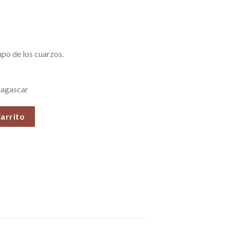
po de los cuarzos.
agascar
), Piedras Roladas, 100 gr. cantidad
carrito