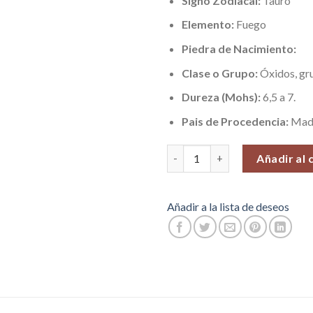
Signo Zodiacal:
Tauro
Elemento:
Fuego
Piedra de Nacimiento:
Clase o Grupo:
Óxidos, gru
Dureza (Mohs):
6,5 a 7.
Pais de Procedencia:
Mad
Jaspe Paisaje (Alivia y Energiza
Añadir al 
Añadir a la lista de deseos