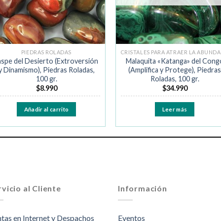
PIEDRAS ROLADAS
C
aspe del Desierto (Extroversión
Malaquita «Katanga» del Cong
y Dinamismo), Piedras Roladas,
(Amplifica y Protege), Piedras
100 gr.
Roladas, 100 gr.
$
8.990
$
34.990
Añadir al carrito
Leer más
vicio al Cliente
Información
tas en Internet y Despachos
Eventos