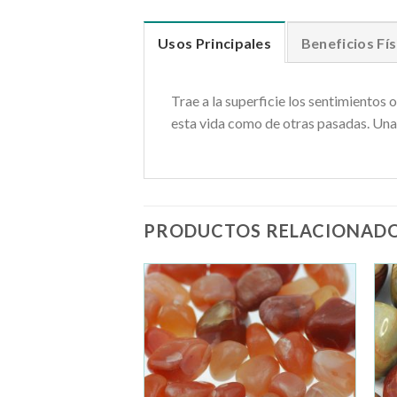
Usos Principales
Beneficios Fís
Trae a la superficie los sentimientos
esta vida como de otras pasadas. Una 
PRODUCTOS RELACIONAD
Añadir
Añadir
a la
a la
lista de
lista de
deseos
deseos