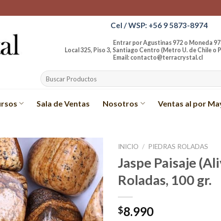
Cel / WSP: +56 9 5873-8974
Entrar por Agustinas 972 o Moneda 97
Local 325, Piso 3, Santiago Centro (Metro U. de Chile o P
Email: contacto@terracrystal.cl
Buscar
por:
rsos
Sala de Ventas
Nosotros
Ventas al por Ma
INICIO
/
PIEDRAS ROLADAS
Jaspe Paisaje (Al
Añadir
Roladas, 100 gr.
a la
lista de
deseos
8.990
$