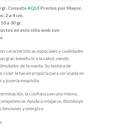
 gr.
AQUÍ
Precios por Mayor.
Consulte
: 2 a 4 cm.
10 a 30 gr.
uctos en este sitio web son
s.
con características especiales y cualidades
n gran beneficio a la salud, siendo
timulador de la mente. Su textura de
 color la hacen propicia para ser usada en
 y joyería exquisita
eterminación, la confianza en uno mismo,
competencia. Ayuda a relajarse, disminuye
as tensiones y energiza.
s