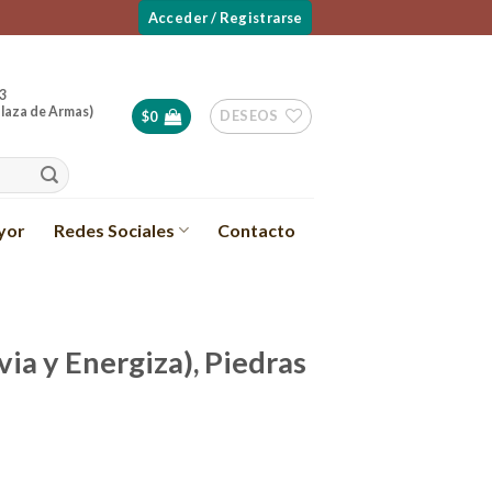
Acceder / Registrarse
3
laza de Armas)
DESEOS
$
0
yor
Redes Sociales
Contacto
ivia y Energiza), Piedras