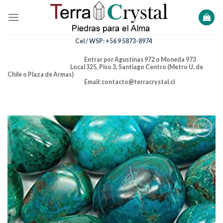
Skip
to
content
Cel / WSP: +56 9 5873-8974
Entrar por Agustinas 972 o Moneda 973
Local 325, Piso 3, Santiago Centro (Metro U. de
Chile o Plaza de Armas)
Email: contacto@terracrystal.cl
Añadir
a la
lista de
deseos