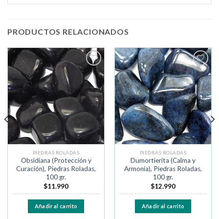
PRODUCTOS RELACIONADOS
Añadir
Añadir
a la
a la
lista de
lista de
deseos
deseos
PIEDRAS ROLADAS
PIEDRAS ROLADAS
Obsidiana (Protección y
Dumortierita (Calma y
Curación), Piedras Roladas,
Armonía), Piedras Roladas,
100 gr.
100 gr.
$
11.990
$
12.990
Añadir al carrito
Añadir al carrito