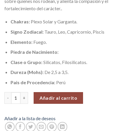
sobre quienes nos rodean, y alienta la compasión y el
fortalecimiento del carácter..
Chakras:
Plexo Solar y Garganta.
Signo Zodiacal:
Tauro, Leo, Capricornio, Piscis
Elemento:
Fuego.
Piedra de Nacimiento:
Clase o Grupo:
Silicatos, Filosilicatos.
Dureza (Mohs):
De 2,5 a 3,5.
Pais de Procedencia:
Perú
Crisocola Grado 1 (Soporte y Calma), Piedra Rolada, 100 gr. cant
Añadir al carrito
Añadir a la lista de deseos