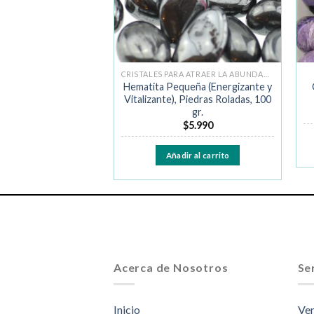
RAS ROLADAS
CRISTALES PARA ATRAER LA ABUNDANCIA
Grado 1 (Soporte y
Hematita Pequeña (Energizante y
dra Rolada, 100 gr.
Vitalizante), Piedras Roladas, 100
gr.
$
24.990
$
5.990
ir al carrito
Añadir al carrito
Acerca de Nosotros
Ser
Inicio
Ven