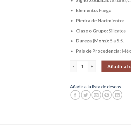
Signo Zodiacal:
Acuario, C
Elemento:
Fuego
Piedra de Nacimiento:
Clase o Grupo:
Silicatos
Dureza (Mohs):
5 a 5,5.
Pais de Procedencia:
Méx
Obsidiana (Protección y Curació
Añadir al 
Añadir a la lista de deseos