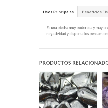
Usos Principales
Beneficios Fís
Es una piedra muy poderosa y muy crea
negatividad y dispersa los pensamie
PRODUCTOS RELACIONAD
Añadir
Añadir
a la
a la
lista de
lista de
deseos
deseos