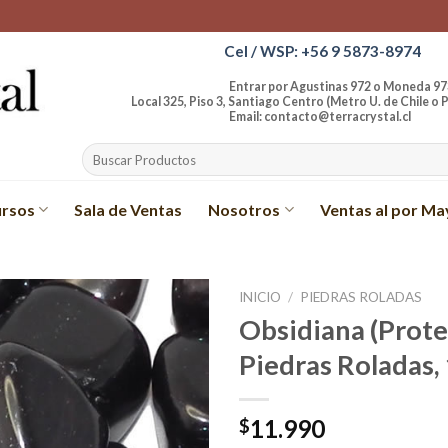
Cel / WSP: +56 9 5873-8974
Entrar por Agustinas 972 o Moneda 97
Local 325, Piso 3, Santiago Centro (Metro U. de Chile o P
Email: contacto@terracrystal.cl
Buscar
por:
rsos
Sala de Ventas
Nosotros
Ventas al por Ma
INICIO
/
PIEDRAS ROLADAS
Obsidiana (Prote
Añadir
Piedras Roladas, 
a la
lista de
deseos
11.990
$