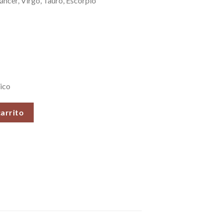
áncer, Virgo, Tauro, Escorpio
ico
n), Piedras Roladas, 100 gr. cantidad
carrito