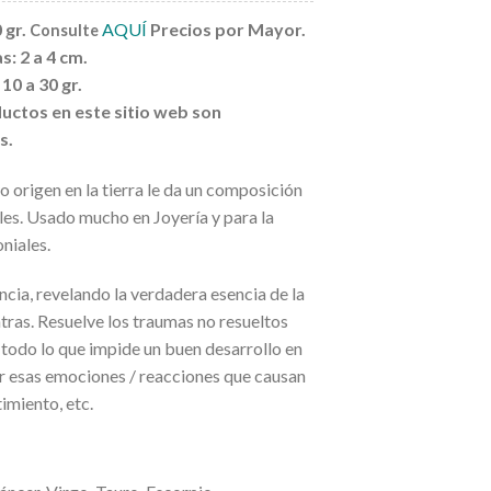
 gr.
AQUÍ
Precios por Mayor.
Consulte
: 2 a 4 cm.
10 a 30 gr.
uctos en este sitio web son
s.
 origen en la tierra le da un composición
les. Usado mucho en Joyería y para la
niales.
ncia, revelando la verdadera esencia de la
ras. Resuelve los traumas no resueltos
 todo lo que impide un buen desarrollo en
ar esas emociones / reacciones que causan
timiento, etc.