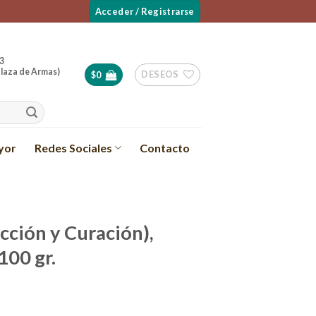
Acceder / Registrarse
3
laza de Armas)
DESEOS
$
0
yor
Redes Sociales
Contacto
cción y Curación),
100 gr.