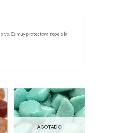
o yo. Es muy protectora, repele la
ir
Añadir
a la
de
lista de
os
deseos
AGOTADO