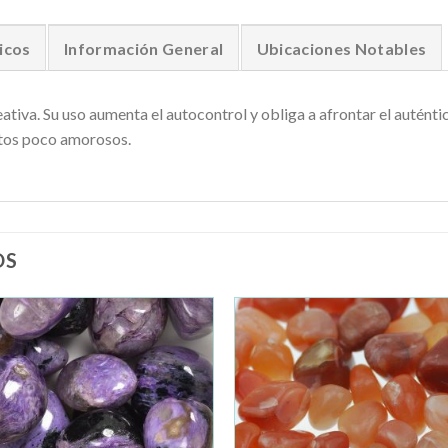
icos
Información General
Ubicaciones Notables
tiva. Su uso aumenta el autocontrol y obliga a afrontar el auténtic
ntos poco amorosos.
OS
Añadir
Añad
a la
a la
lista de
lista 
deseos
dese