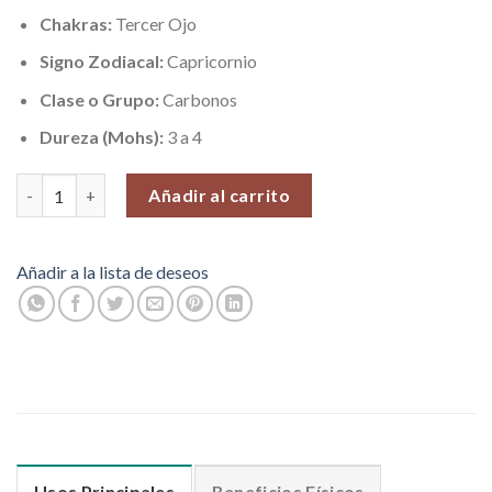
Chakras:
Tercer Ojo
Signo Zodiacal:
Capricornio
Clase o Grupo:
Carbonos
Dureza (Mohs):
3 a 4
Plaquitas de Shungita para Celulares, Venta por unidad cantida
Añadir al carrito
Añadir a la lista de deseos
Usos Principales
Beneficios Físicos