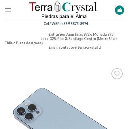
Skip
to
content
Cel / WSP: +56 9 5873-8974
Entrar por Agustinas 972 o Moneda 973
Local 325, Piso 3, Santiago Centro (Metro U. de
Chile o Plaza de Armas)
Email: contacto@terracrystal.cl
Añadir
a la
lista de
deseos