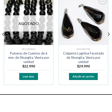
Añadir
Añadir
a la
a la
lista de
lista de
deseos
deseos
AGOTADO
PULSERAS
SHUNGITA
Pulseras de Cuentas de 6
Colgante Lagrima Facetado
mm. de Shungita, Venta por
de Shungita, Venta por
unidad
unidad
$
22.990
$
29.990
Leer más
Añadir al carrito