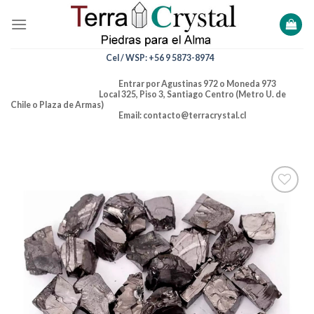
Skip
to
content
Cel / WSP: +56 9 5873-8974
Entrar por Agustinas 972 o Moneda 973
Local 325, Piso 3, Santiago Centro (Metro U. de
Chile o Plaza de Armas)
Email: contacto@terracrystal.cl
Añadir
a la
lista de
deseos