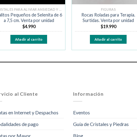
CRISTALES PARA ALIVIAR ANSIEDAD Y MIEDO
FIGURAS
litos Pequeños de Selenita de 6
Rocas Roladas para Terapia.
a 7,5 cm. Venta por unidad
Surtidas. Venta por unidad
$
4.990
$
19.990
Añadir al carrito
Añadir al carrito
vicio al Cliente
Información
tas en Internet y Despachos
Eventos
dalidades de pago
Guía de Cristales y Piedras
tas por Mayor
Blog