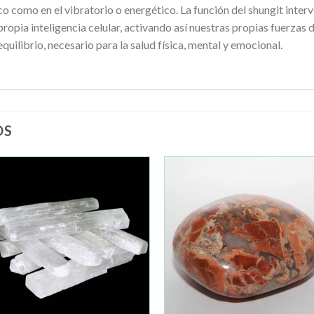
sico como en el vibratorio o energético. La función del shungit inte
propia inteligencia celular, activando así nuestras propias fuerza
uilibrio, necesario para la salud física, mental y emocional.
OS
Añadir
Añad
a la
a la
lista de
lista 
deseos
dese