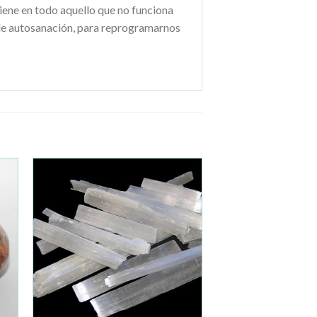
rviene en todo aquello que no funciona
s de autosanación, para reprogramarnos
ir
Añadir
a la
de
lista de
os
deseos