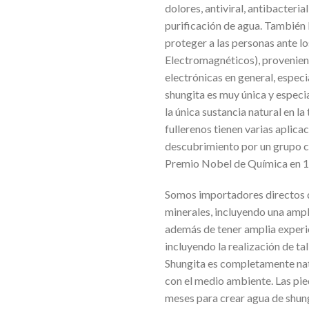
dolores, antiviral, antibacteria
purificación de agua. También 
proteger a las personas ante
Electromagnéticos), proveniente
electrónicas en general, especi
shungita es muy única y especi
la única sustancia natural en la
fullerenos tienen varias aplica
descubrimiento por un grupo ci
Premio Nobel de Química en 
Somos importadores directos d
minerales, incluyendo una amp
además de tener amplia experi
incluyendo la realización de t
Shungita es completamente nat
con el medio ambiente. Las pie
meses para crear agua de shung