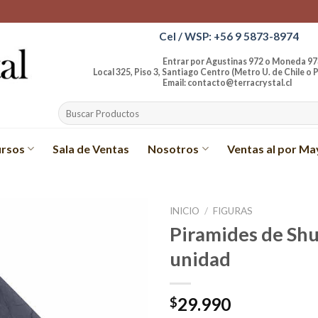
Cel / WSP: +56 9 5873-8974
Entrar por Agustinas 972 o Moneda 97
Local 325, Piso 3, Santiago Centro (Metro U. de Chile o P
Email: contacto@terracrystal.cl
Buscar
por:
rsos
Sala de Ventas
Nosotros
Ventas al por Ma
INICIO
/
FIGURAS
Piramides de Shu
Añadir
unidad
a la
lista de
deseos
29.990
$