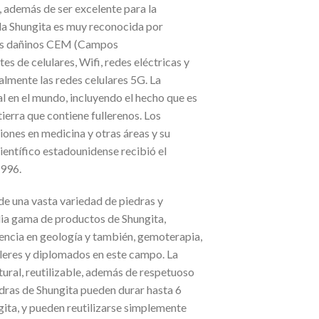
l, además de ser excelente para la
la Shungita es muy reconocida por
 los dañinos CEM (Campos
s de celulares, Wifi, redes eléctricas y
almente las redes celulares 5G. La
al en el mundo, incluyendo el hecho que es
 tierra que contiene fullerenos. Los
ciones en medicina y otras áreas y su
entífico estadounidense recibió el
1996.
e una vasta variedad de piedras y
lia gama de productos de Shungita,
encia en geología y también, gemoterapia,
alleres y diplomados en este campo. La
ural, reutilizable, además de respetuoso
dras de Shungita pueden durar hasta 6
ita, y pueden reutilizarse simplemente