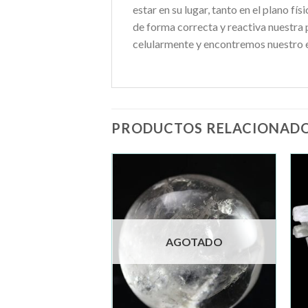
estar en su lugar, tanto en el plano fí
de forma correcta y reactiva nuestra 
celularmente y encontremos nuestro eq
PRODUCTOS RELACIONAD
Añadir
Añadir
a la
a la
lista de
lista de
deseos
deseos
GOTADO
AGOTADO