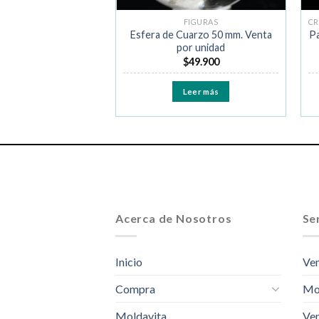
NTAS, DRUSAS Y GEODAS
FIGURAS
Base Plana Mediana y
Esfera de Cuarzo 50 mm. Venta
Pa
a por piezas de 300
por unidad
gr.
$
49.900
$
29.990
Leer más
Leer más
Acerca de Nosotros
Ser
Inicio
Ven
Compra
Mo
Moldavita
Ven