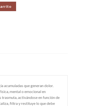
Venta por unidad cantidad
carrito
gía acumuladas que generan dolor.
física, mental o emocional en
las trasmuta, activándose en función de
liza, filtra y restituye lo que debe