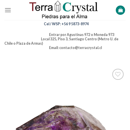
Skip
to
content
Cel / WSP: +56 9 5873-8974
Entrar por Agustinas 972 o Moneda 973
Local 325, Piso 3, Santiago Centro (Metro U. de
Chile o Plaza de Armas)
Email: contacto@terracrystal.cl
Añadir
a la
lista de
deseos