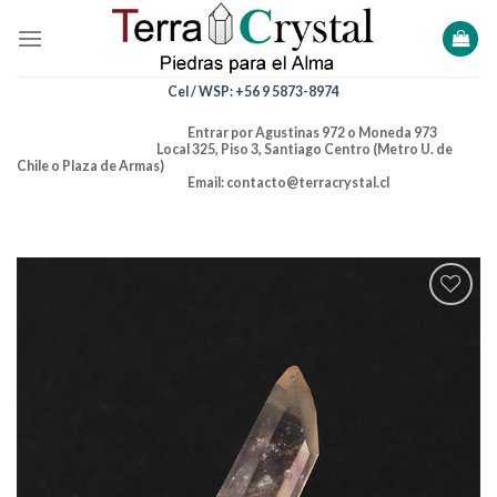
Skip
to
content
Cel / WSP: +56 9 5873-8974
Entrar por Agustinas 972 o Moneda 973
Local 325, Piso 3, Santiago Centro (Metro U. de
Chile o Plaza de Armas)
Email: contacto@terracrystal.cl
Añadir
a la
lista de
deseos