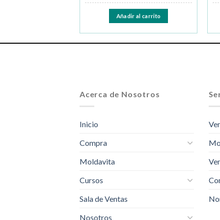
ir al carrito
Añadir al carrito
Acerca de Nosotros
Ser
Inicio
Ven
Compra
Mo
Moldavita
Ven
Cursos
Com
Sala de Ventas
No
Nosotros