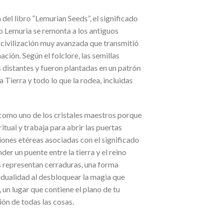
 del libro “Lemurian Seeds”, el significado
zo Lemuria se remonta a los antiguos
a civilización muy avanzada que transmitió
ción. Según el folclore, las semillas
s distantes y fueron plantadas en un patrón
a Tierra y todo lo que la rodea, incluidas
 como uno de los cristales maestros porque
ritual y trabaja para abrir las puertas
iones etéreas asociadas con el significado
der un puente entre la tierra y el reino
s representan cerraduras, una forma
vidualidad al desbloquear la magia que
, un lugar que contiene el plano de tu
xión de todas las cosas.