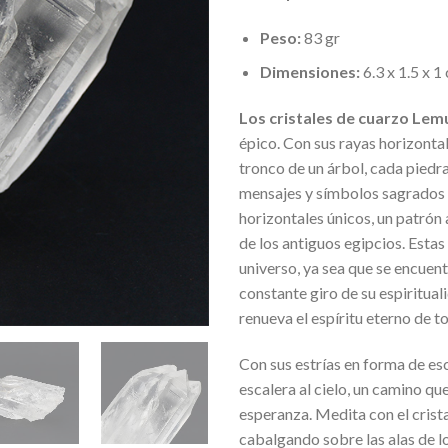
Peso:
83 gr
Dimensiones:
6.3 x 1.5 x 1
Los cristales de cuarzo Lem
épico. Con sus rayas horizontale
tronco de un árbol, cada piedr
mensajes y símbolos sagrados q
horizontales únicos, un patrón 
de los antiguos egipcios. Estas
universo, ya sea que se encuent
constante giro de su espiritua
renueva el espíritu eterno de t
Con sus estrías en forma de esc
escalera al cielo, un camino qu
esperanza. Medita con el crist
cabalgando sobre las alas de l