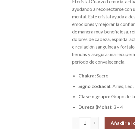
El cristal Cuarzo Lemuria, actúa
ayudando a reconectarse con u
mental. Este cristal ayuda a de
emociones y mejorar la confian
de manera muy beneficiosa, refu
dolores de cabeza, espalda, act
circulación sanguínea y fortale
heridas y asegura una recupera
período de convalecencia.
Chakra:
Sacro
Signo zodiacal:
Aries, Leo,
Clase o grupo:
Grupo de la
Dureza (Mohs):
3 – 4
Cristal Cuarzo Lemuria, Pieza 
Añadir al 