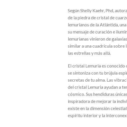
Según Shelly Kaehr, Phd, autora
de la piedra de cristal de cuar
lemurianos de la Atlántida, un
su mensaje de curación e ilumina
lemurianas vinieron de galaxia
similar a una cuadrícula sobre l
las estrellas y más allá.
El cristal Lemuria es conocido
se sintoniza con tu brújula espi
secretas de tu alma. Las vibrac
del cristal Lemuria ayudan a ten
cósmico. Sus hendiduras única
inspiradora de mejorar la indi
existe en la dimensión celestial
espíritu interior y la intercone