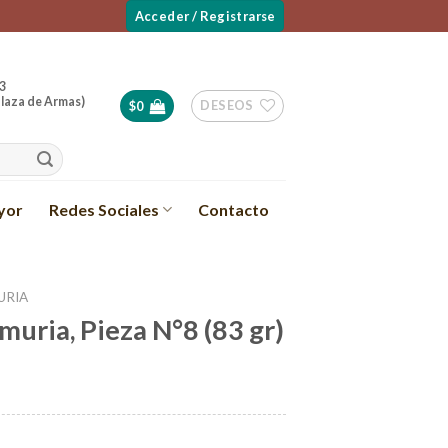
Acceder / Registrarse
3
laza de Armas)
DESEOS
$
0
yor
Redes Sociales
Contacto
URIA
muria, Pieza N°8 (83 gr)