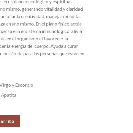
 en el plano psicológico y espiritual
no mismo, generando vitalidad y claridad
sarrollar la creatividad, manejar mejor las
za en uno mismo. En el plano físico actúa
erza el n el sistema inmunológico, alivia
úa en el organismo al favorecer la
cer la energía del cuerpo. Ayuda a curar
ción rápida para las personas que están en
 Virgo y Escorpio
 Apatita
N°8 (83 gr) cantidad
carrito