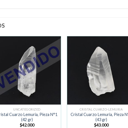
OS
Añadir
Añad
a la
a la
lista de
lista 
deseos
dese
UNCATEGORIZED
CRISTAL CUARZO-LEMURIA
istal Cuarzo Lemuria, Pieza N°1
Cristal Cuarzo Lemuria, Pieza 
(42 gr)
(43 gr)
$
42.000
$
43.000