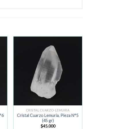
ir
Añadir
a la
de
lista de
os
deseos
CRISTAL CUARZO-LEMURIA
N°6
Cristal Cuarzo Lemuria, Pieza N°5
(45 gr)
$
45.000