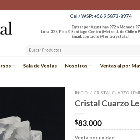
Cel / WSP: +56 9 5873-8974
Entrar por Agustinas 972 o Moneda 97
Local 325, Piso 3, Santiago Centro (Metro U. de Chile o P
Email: contacto@terracrystal.cl
Buscar
por:
rsos
Sala de Ventas
Nosotros
Ventas al por Ma
INICIO
/
CRISTAL CUARZO-LEM
Cristal Cuarzo Le
Añadir
a la
lista de
83.000
$
deseos
Venta por unidad.