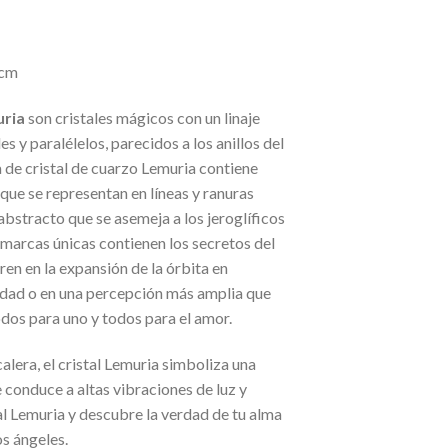
 cm
uria
son cristales mágicos con un linaje
s y paralélelos, parecidos a los anillos del
a de cristal de cuarzo Lemuria contiene
ue se representan en líneas y ranuras
abstracto que se asemeja a los jeroglíficos
 marcas únicas contienen los secretos del
ren en la expansión de la órbita en
lidad o en una percepción más amplia que
odos para uno y todos para el amor.
alera, el cristal Lemuria simboliza una
e conduce a altas vibraciones de luz y
al Lemuria y descubre la verdad de tu alma
os ángeles.