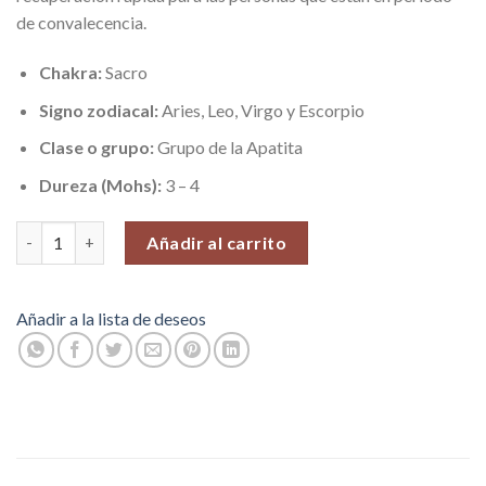
de convalecencia.
Chakra:
Sacro
Signo zodiacal:
Aries, Leo, Virgo y Escorpio
Clase o grupo:
Grupo de la Apatita
Dureza (Mohs):
3 – 4
Cristal Cuarzo Lemuria, Pieza N°4 (84 gr) cantidad
Añadir al carrito
Añadir a la lista de deseos