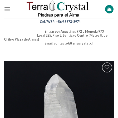
Skip
to
content
Cel / WSP: +56 9 5873-8974
Entrar por Agustinas 972 o Moneda 973
Local 325, Piso 3, Santiago Centro (Metro U. de
Chile o Plaza de Armas)
Email: contacto@terracrystal.cl
Añadir
a la
lista de
deseos