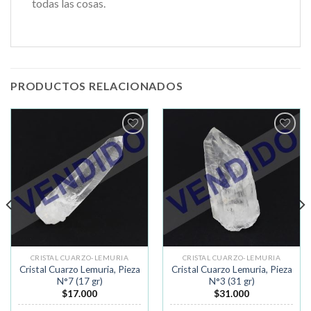
todas las cosas.
PRODUCTOS RELACIONADOS
Añadir
Añadir
a la
a la
lista de
lista de
deseos
deseos
CRISTAL CUARZO-LEMURIA
CRISTAL CUARZO-LEMURIA
Cristal Cuarzo Lemuria, Pieza
Cristal Cuarzo Lemuria, Pieza
N°7 (17 gr)
N°3 (31 gr)
$
17.000
$
31.000