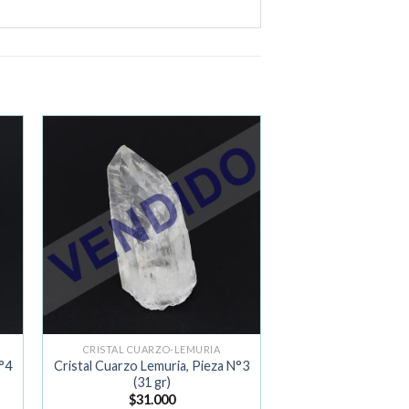
ir
Añadir
a la
de
lista de
os
deseos
CRISTAL CUARZO-LEMURIA
N°4
Cristal Cuarzo Lemuria, Pieza N°3
(31 gr)
$
31.000