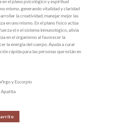
 en el plano psicológico y espiritual
no mismo, generando vitalidad y claridad
sarrollar la creatividad, manejar mejor las
za en uno mismo. En el plano físico actúa
erza el n el sistema inmunológico, alivia
úa en el organismo al favorecer la
cer la energía del cuerpo. Ayuda a curar
ción rápida para las personas que están en
 Virgo y Escorpio
 Apatita
N°9 (34 gr) cantidad
carrito