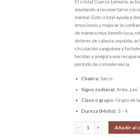
El cristal Cuarzo Lemuria, actúa
ayudando a reconectarse con u
mental. Este cristal ayuda a de
emociones y mejorar la confian
de manera muy beneficiosa, refu
dolores de cabeza, espalda, act
circulación sanguínea y fortale
heridas y asegura una recupera
período de convalecencia.
Chakra:
Sacro
Signo zodiacal:
Aries, Leo,
Clase o grupo:
Grupo de la
Dureza (Mohs):
3 – 4
Cristal Cuarzo Lemuria, Pieza 
Añadir al 