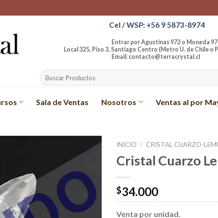
Cel / WSP: +56 9 5873-8974
Entrar por Agustinas 972 o Moneda 97
Local 325, Piso 3, Santiago Centro (Metro U. de Chile o P
Email: contacto@terracrystal.cl
Buscar
por:
rsos
Sala de Ventas
Nosotros
Ventas al por Ma
INICIO
/
CRISTAL CUARZO-LEM
Cristal Cuarzo Le
Añadir
a la
lista de
34.000
$
deseos
Venta por unidad.