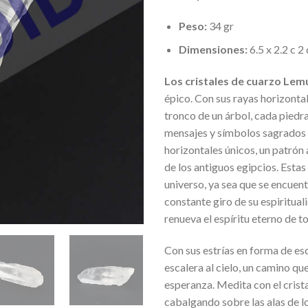
Peso:
34 gr
Dimensiones:
6.5 x 2.2 c 2
Los cristales de cuarzo Lem
épico. Con sus rayas horizontale
tronco de un árbol, cada piedr
mensajes y símbolos sagrados q
horizontales únicos, un patrón 
de los antiguos egipcios. Estas
universo, ya sea que se encuent
constante giro de su espiritua
renueva el espíritu eterno de t
Con sus estrías en forma de esc
escalera al cielo, un camino qu
esperanza. Medita con el crist
cabalgando sobre las alas de l