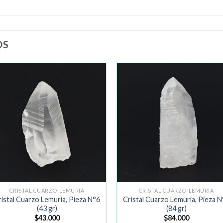
OS
Añadir
Añad
a la
a la
lista de
lista 
deseos
dese
CRISTAL CUARZO-LEMURIA
CRISTAL CUARZO-LEMURIA
istal Cuarzo Lemuria, Pieza N°6
Cristal Cuarzo Lemuria, Pieza 
(43 gr)
(84 gr)
$
43.000
$
84.000