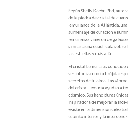
Según Shelly Kaehr, Phd, autora
de la piedra de cristal de cuar
lemurianos de la Atlántida, un
su mensaje de curación e ilumina
lemurianas vinieron de galaxia
similar a una cuadrícula sobre l
las estrellas y más allá.
El cristal Lemuria es conocido
se sintoniza con tu brújula espi
secretas de tu alma. Las vibrac
del cristal Lemuria ayudan a ten
cósmico. Sus hendiduras única
inspiradora de mejorar la indi
existe en la dimensión celestial
espíritu interior y la intercone