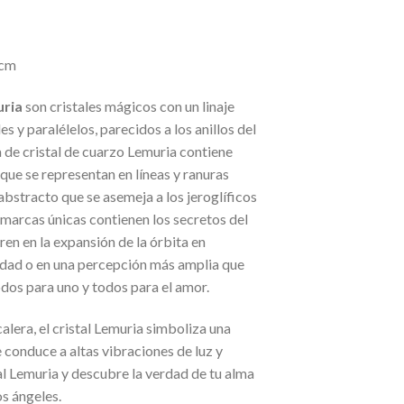
 cm
uria
son cristales mágicos con un linaje
s y paralélelos, parecidos a los anillos del
a de cristal de cuarzo Lemuria contiene
ue se representan en líneas y ranuras
abstracto que se asemeja a los jeroglíficos
 marcas únicas contienen los secretos del
ren en la expansión de la órbita en
lidad o en una percepción más amplia que
odos para uno y todos para el amor.
alera, el cristal Lemuria simboliza una
e conduce a altas vibraciones de luz y
al Lemuria y descubre la verdad de tu alma
os ángeles.