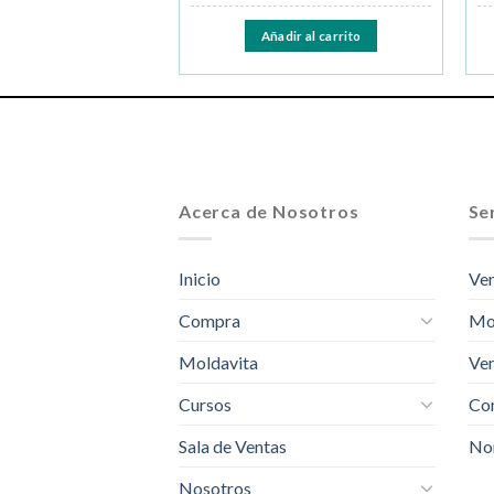
ir al carrito
Añadir al carrito
Acerca de Nosotros
Ser
Inicio
Ven
Compra
Mo
Moldavita
Ven
Cursos
Com
Sala de Ventas
No
Nosotros