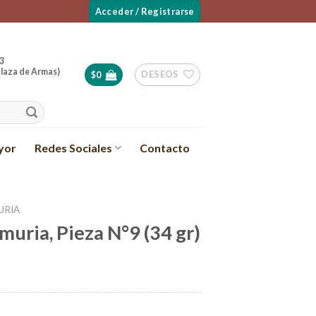
Acceder / Registrarse
3
laza de Armas)
DESEOS
$
0
yor
Redes Sociales
Contacto
URIA
muria, Pieza N°9 (34 gr)