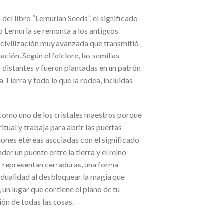
 del libro “Lemurian Seeds”, el significado
zo Lemuria se remonta a los antiguos
a civilización muy avanzada que transmitió
ción. Según el folclore, las semillas
s distantes y fueron plantadas en un patrón
a Tierra y todo lo que la rodea, incluidas
 como uno de los cristales maestros porque
ritual y trabaja para abrir las puertas
iones etéreas asociadas con el significado
der un puente entre la tierra y el reino
s representan cerraduras, una forma
vidualidad al desbloquear la magia que
, un lugar que contiene el plano de tu
xión de todas las cosas.