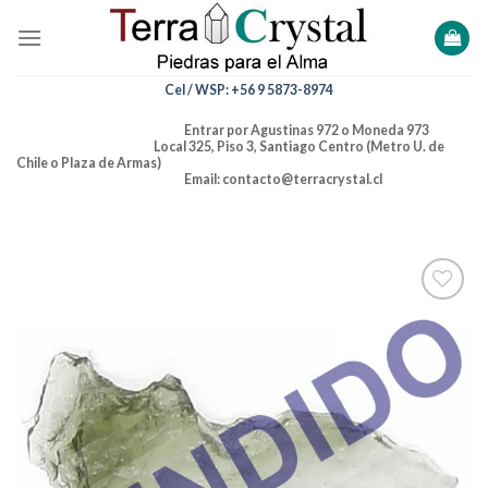
Skip
to
content
Cel / WSP: +56 9 5873-8974
Entrar por Agustinas 972 o Moneda 973
Local 325, Piso 3, Santiago Centro (Metro U. de
Chile o Plaza de Armas)
Email: contacto@terracrystal.cl
Añadir
a la
lista de
deseos