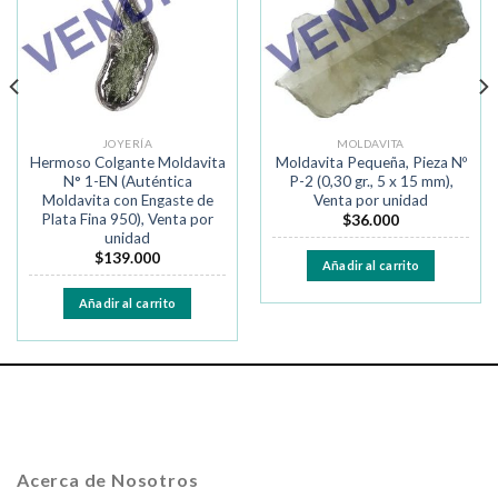
deseos
deseos
JOYERÍA
MOLDAVITA
Hermoso Colgante Moldavita
Moldavita Pequeña, Pieza Nº
N° 1-EN (Auténtica
P-2 (0,30 gr., 5 x 15 mm),
Moldavita con Engaste de
Venta por unidad
Plata Fina 950), Venta por
$
36.000
unidad
$
139.000
Añadir al carrito
Añadir al carrito
Acerca de Nosotros