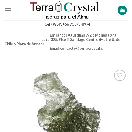
Skip
to
content
Cel / WSP: +56 9 5873-8974
Entrar por Agustinas 972 o Moneda 973
Local 325, Piso 3, Santiago Centro (Metro U. de
Chile o Plaza de Armas)
Email: contacto@terracrystal.cl
Añadir
a la
lista de
deseos