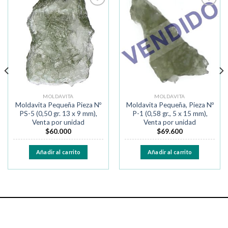
Añadir
Añadir
a la
a la
lista de
lista de
deseos
deseos
MOLDAVITA
MOLDAVITA
Moldavita Pequeña Pieza Nº
Moldavita Pequeña, Pieza Nº
PS-5 (0,50 gr. 13 x 9 mm),
P-1 (0,58 gr., 5 x 15 mm),
Venta por unidad
Venta por unidad
$
60.000
$
69.600
Añadir al carrito
Añadir al carrito