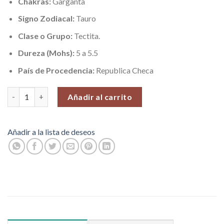
Chakras:
Garganta
Signo Zodiacal:
Tauro
Clase o Grupo:
Tectita.
Dureza (Mohs):
5 a 5.5
País de Procedencia:
Republica Checa
Moldavita Pequeña Pieza Nº PS-3 (0,67 gr. 16 x 9 mm), Venta por
Añadir al carrito
Añadir a la lista de deseos