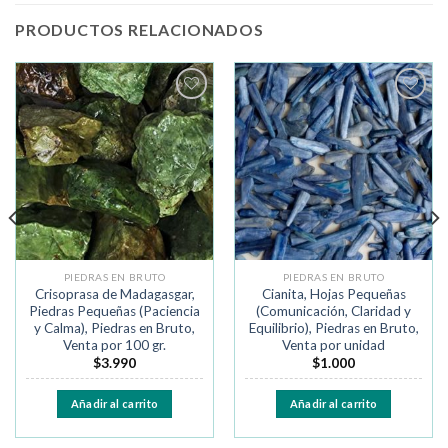
PRODUCTOS RELACIONADOS
Añadir
Añadir
a la
a la
lista de
lista de
deseos
deseos
PIEDRAS EN BRUTO
PIEDRAS EN BRUTO
Crisoprasa de Madagasgar,
Cianita, Hojas Pequeñas
Piedras Pequeñas (Paciencia
(Comunicación, Claridad y
y Calma), Piedras en Bruto,
Equilibrio), Piedras en Bruto,
Venta por 100 gr.
Venta por unidad
$
3.990
$
1.000
Añadir al carrito
Añadir al carrito