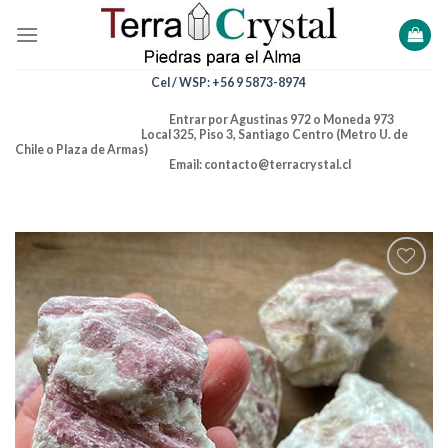
Skip
to
content
Cel / WSP: +56 9 5873-8974
Entrar por Agustinas 972 o Moneda 973
Local 325, Piso 3, Santiago Centro (Metro U. de
Chile o Plaza de Armas)
Email: contacto@terracrystal.cl
Añadir
a la
lista de
deseos