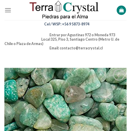
Skip
to
content
Cel / WSP: +56 9 5873-8974
Entrar por Agustinas 972 o Moneda 973
Local 325, Piso 3, Santiago Centro (Metro U. de
Chile o Plaza de Armas)
Email: contacto@terracrystal.cl
Añadir
a la
lista de
deseos