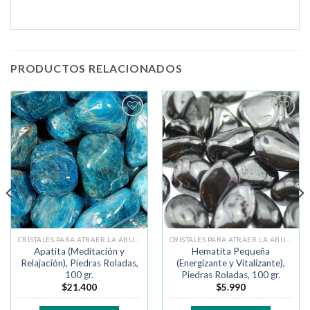
PRODUCTOS RELACIONADOS
Añadir
Añadir
a la
a la
lista de
lista de
deseos
deseos
CRISTALES PARA ATRAER LA ABUNDANCIA
CRISTALES PARA ATRAER LA ABUNDANCIA
Apatita (Meditación y
Hematita Pequeña
Relajación), Piedras Roladas,
(Energizante y Vitalizante),
100 gr.
Piedras Roladas, 100 gr.
$
21.400
$
5.990