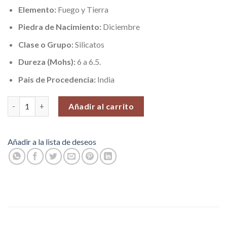
Elemento:
Fuego y Tierra
Piedra de Nacimiento:
Diciembre
Clase o Grupo:
Silicatos
Dureza (Mohs):
6 a 6.5.
Pais de Procedencia:
India
Piedra Dorada Roja (Liberación), Piedras Roladas, 100 gr. cantid
Añadir al carrito
Añadir a la lista de deseos