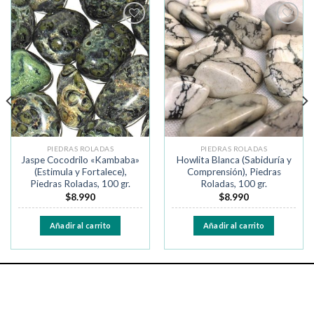
Añadir
Añadir
a la
a la
lista de
lista de
deseos
deseos
PIEDRAS ROLADAS
PIEDRAS ROLADAS
Jaspe Cocodrilo «Kambaba»
Howlita Blanca (Sabiduría y
(Estimula y Fortalece),
Comprensión), Piedras
Piedras Roladas, 100 gr.
Roladas, 100 gr.
$
8.990
$
8.990
Añadir al carrito
Añadir al carrito