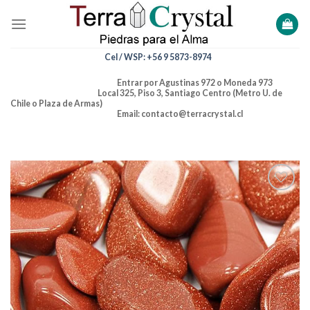
Skip
to
content
Cel / WSP: +56 9 5873-8974
Entrar por Agustinas 972 o Moneda 973
Local 325, Piso 3, Santiago Centro (Metro U. de
Chile o Plaza de Armas)
Email: contacto@terracrystal.cl
Añadir
a la
lista de
deseos