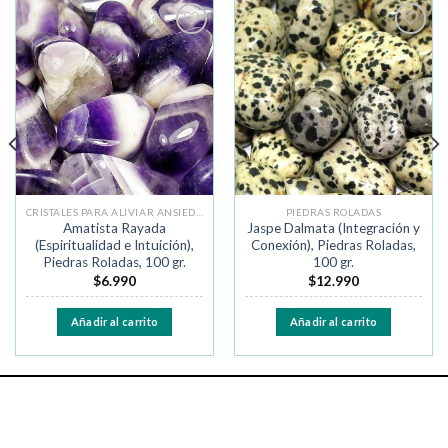
Añadir
Añadir
a la
a la
lista de
lista de
deseos
deseos
CRISTALES PARA ALIVIAR ANSIEDAD Y MIEDO
PIEDRAS ROLADAS
Amatista Rayada
Jaspe Dalmata (Integración y
(Espiritualidad e Intuición),
Conexión), Piedras Roladas,
Piedras Roladas, 100 gr.
100 gr.
$
6.990
$
12.990
Añadir al carrito
Añadir al carrito