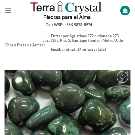
Skip
to
content
Cel / WSP: +56 9 5873-8974
Entrar por Agustinas 972 o Moneda 973
Local 325, Piso 3, Santiago Centro (Metro U. de
Chile o Plaza de Armas)
Email: contacto@terracrystal.cl
Añadir
a la
lista de
deseos