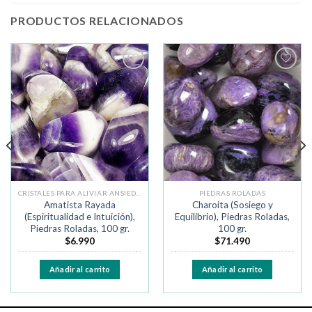
PRODUCTOS RELACIONADOS
Añadir
Añadir
a la
a la
lista de
lista de
deseos
deseos
CRISTALES PARA ALIVIAR ANSIEDAD Y MIEDO
PIEDRAS ROLADAS
Amatista Rayada
Charoita (Sosiego y
(Espiritualidad e Intuición),
Equilibrio), Piedras Roladas,
Piedras Roladas, 100 gr.
100 gr.
$
6.990
$
71.490
Añadir al carrito
Añadir al carrito