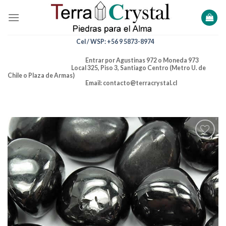
Skip
to
content
Cel / WSP: +56 9 5873-8974
Entrar por Agustinas 972 o Moneda 973
Local 325, Piso 3, Santiago Centro (Metro U. de
Chile o Plaza de Armas)
Email: contacto@terracrystal.cl
Añadir
a la
lista de
deseos