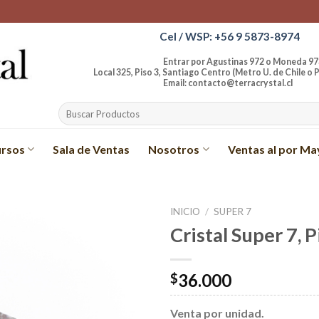
Cel / WSP: +56 9 5873-8974
Entrar por Agustinas 972 o Moneda 97
Local 325, Piso 3, Santiago Centro (Metro U. de Chile o P
Email: contacto@terracrystal.cl
Buscar
por:
rsos
Sala de Ventas
Nosotros
Ventas al por Ma
INICIO
/
SUPER 7
Cristal Super 7, P
Añadir
a la
lista de
36.000
$
deseos
Venta por unidad.