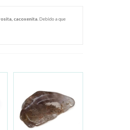
rosita, cacoxenita
. Debido a que
ir
Añadir
a la
de
lista de
os
deseos