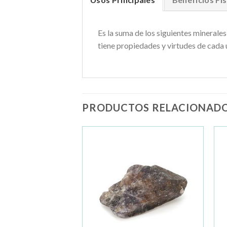
Es la suma de los siguientes minerales
tiene propiedades y virtudes de cada u
PRODUCTOS RELACIONAD
Añadir
Añadir
a la
a la
lista de
lista de
deseos
deseos