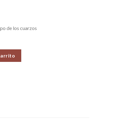
po de los cuarzos
r) cantidad
carrito