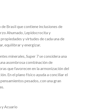
io de Brasil que contiene inclusiones de
uarzo Ahumado, Lepidocrocita y
 propiedades y virtudes de cada una de
ar, equilibrar y energizar.
entes minerales, Super 7 se considera una
ne una asombrosa combinación de
oras que favorecen en la armonización del
ón. En el plano físico ayuda a conciliar el
 y pensamientos pesados, con una gran
as.
a y Acuario