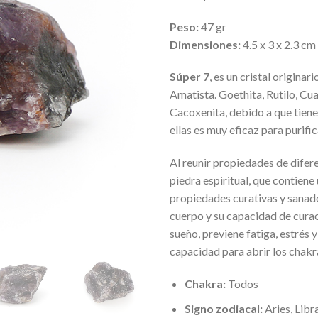
Peso:
47 gr
Dimensiones:
4.5 x 3 x 2.3 cm
Súper 7
, es un cristal originar
Amatista. Goethita, Rutilo, C
Cacoxenita, debido a que tiene
ellas es muy eficaz para purific
Al reunir propiedades de difer
piedra espiritual, que contie
propiedades curativas y sanad
cuerpo y su capacidad de curaci
sueño, previene fatiga, estrés
capacidad para abrir los chakr
Chakra:
Todos
Signo zodiacal:
Aries, Libr