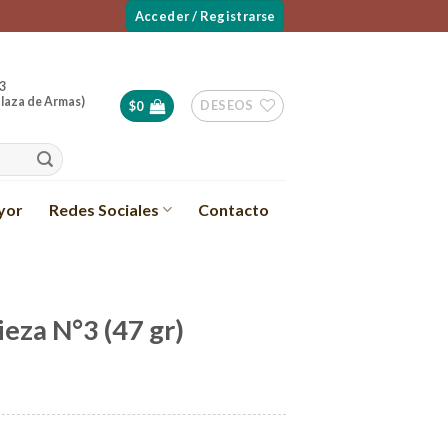
Acceder / Registrarse
3
laza de Armas)
DESEOS
$
0
yor
Redes Sociales
Contacto
ieza N°3 (47 gr)