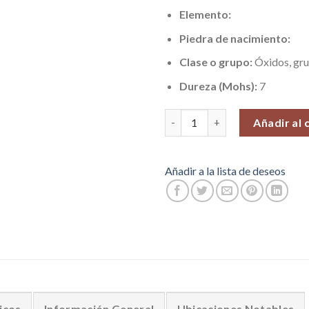
Elemento:
Piedra de nacimiento:
Clase o grupo:
Óxidos, gru
Dureza (Mohs):
7
Cristal Super 7, Pieza N°3 (47 g
Añadir al 
Añadir a la lista de deseos
icos
Información General
Ubicaciones Notables