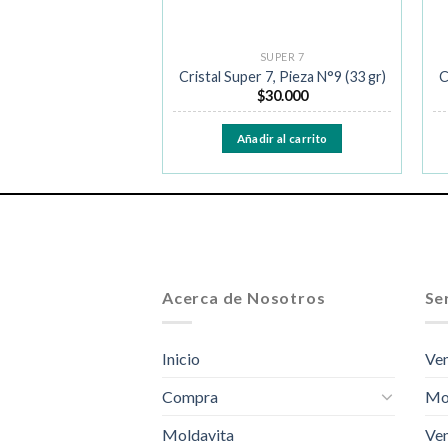
SUPER 7
SUPER 7
 7, Pieza N°6 (35 gr)
Cristal Super 7, Pieza N°9 (33 gr)
C
$
32.000
$
30.000
ir al carrito
Añadir al carrito
Acerca de Nosotros
Ser
Inicio
Ven
Compra
Mo
Moldavita
Ven