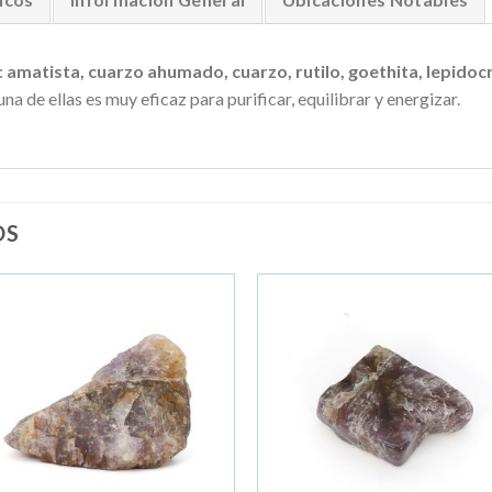
:
amatista, cuarzo ahumado, cuarzo, rutilo, goethita, lepidoc
na de ellas es muy eficaz para purificar, equilibrar y energizar.
OS
Añadir
Añad
a la
a la
lista de
lista 
deseos
dese