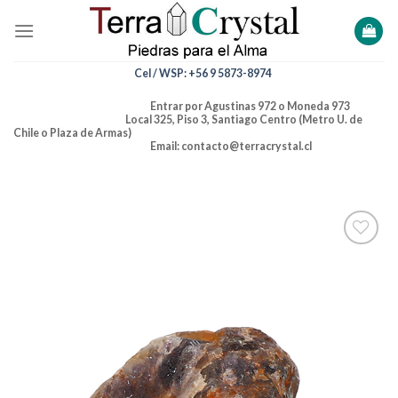
Skip
to
content
Cel / WSP: +56 9 5873-8974
Entrar por Agustinas 972 o Moneda 973
Local 325, Piso 3, Santiago Centro (Metro U. de
Chile o Plaza de Armas)
Email: contacto@terracrystal.cl
Añadir
a la
lista de
deseos