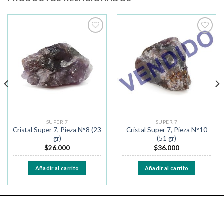
Añadir
Añadir
a la
a la
lista de
lista de
deseos
deseos
SUPER 7
SUPER 7
Cristal Super 7, Pieza N°8 (23
Cristal Super 7, Pieza N°10
gr)
(51 gr)
$
26.000
$
36.000
Añadir al carrito
Añadir al carrito