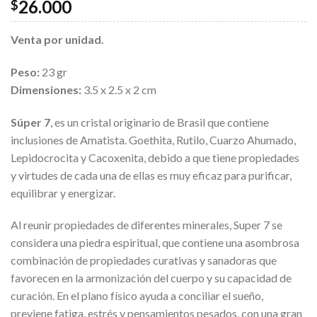
26.000
$
Venta por unidad.
Peso:
23 gr
Dimensiones:
3.5 x 2.5 x 2 cm
Súper 7
, es un cristal originario de Brasil que contiene
inclusiones de Amatista. Goethita, Rutilo, Cuarzo Ahumado,
Lepidocrocita y Cacoxenita, debido a que tiene propiedades
y virtudes de cada una de ellas es muy eficaz para purificar,
equilibrar y energizar.
Al reunir propiedades de diferentes minerales, Super 7 se
considera una piedra espiritual, que contiene una asombrosa
combinación de propiedades curativas y sanadoras que
favorecen en la armonización del cuerpo y su capacidad de
curación. En el plano físico ayuda a conciliar el sueño,
previene fatiga, estrés y pensamientos pesados, con una gran