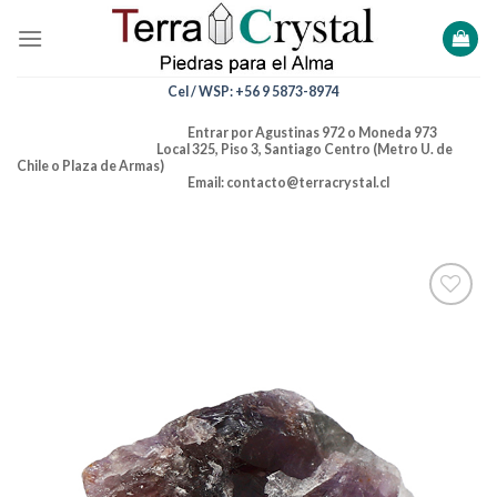
Skip
to
content
Cel / WSP: +56 9 5873-8974
Entrar por Agustinas 972 o Moneda 973
Local 325, Piso 3, Santiago Centro (Metro U. de
Chile o Plaza de Armas)
Email: contacto@terracrystal.cl
Añadir
a la
lista de
deseos