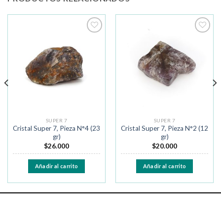
Añadir
Añadir
a la
a la
lista de
lista de
deseos
deseos
SUPER 7
SUPER 7
Cristal Super 7, Pieza N°4 (23
Cristal Super 7, Pieza N°2 (12
gr)
gr)
$
26.000
$
20.000
Añadir al carrito
Añadir al carrito