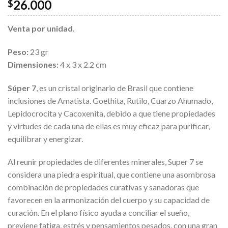
26.000
$
Venta por unidad.
Peso:
23 gr
Dimensiones:
4 x 3 x 2.2 cm
Súper 7
, es un cristal originario de Brasil que contiene
inclusiones de Amatista. Goethita, Rutilo, Cuarzo Ahumado,
Lepidocrocita y Cacoxenita, debido a que tiene propiedades
y virtudes de cada una de ellas es muy eficaz para purificar,
equilibrar y energizar.
Al reunir propiedades de diferentes minerales, Super 7 se
considera una piedra espiritual, que contiene una asombrosa
combinación de propiedades curativas y sanadoras que
favorecen en la armonización del cuerpo y su capacidad de
curación. En el plano físico ayuda a conciliar el sueño,
previene fatiga, estrés y pensamientos pesados, con una gran