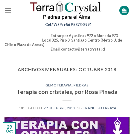
Skip
to
content
Cel / WSP: +56 9 5873-8974
Entrar por Agustinas 972 o Moneda 973
Local 325, Piso 3, Santiago Centro (Metro U. de
Chile o Plaza de Armas)
Email: contacto@terracrystal.cl
ARCHIVOS MENSUALES:
OCTUBRE 2018
GEMOTERAPIA
,
PIEDRAS
Terapia con cristales, por Rosa Pineda
PUBLICADO EL
29 OCTUBRE, 2018
POR
FRANCISCO ARAYA
29
Oct