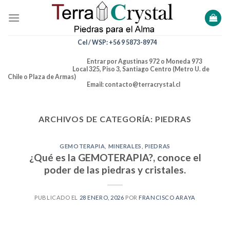
Skip
to
content
Cel / WSP: +56 9 5873-8974
Entrar por Agustinas 972 o Moneda 973
Local 325, Piso 3, Santiago Centro (Metro U. de
Chile o Plaza de Armas)
Email: contacto@terracrystal.cl
ARCHIVOS DE CATEGORÍA:
PIEDRAS
GEMOTERAPIA
,
MINERALES
,
PIEDRAS
¿Qué es la GEMOTERAPIA?, conoce el
poder de las piedras y cristales.
PUBLICADO EL
28 ENERO, 2026
POR
FRANCISCO ARAYA