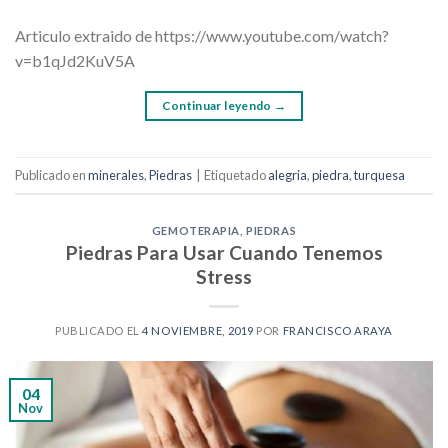
Articulo extraido de https://www.youtube.com/watch?
v=b1qJd2KuV5A
Continuar leyendo
→
Publicado en
minerales
,
Piedras
|
Etiquetado
alegria
,
piedra
,
turquesa
GEMOTERAPIA
,
PIEDRAS
Piedras Para Usar Cuando Tenemos
Stress
PUBLICADO EL
4 NOVIEMBRE, 2019
POR
FRANCISCO ARAYA
04
Nov