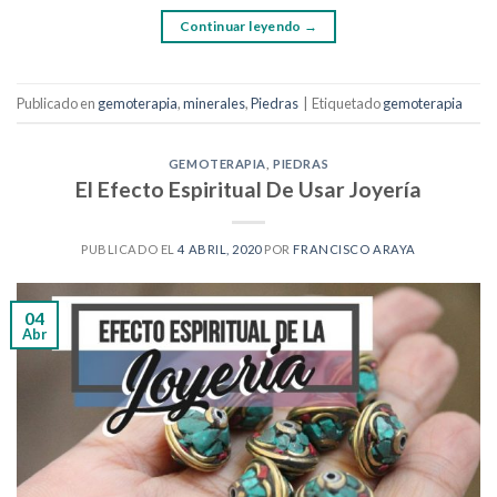
Continuar leyendo
→
Publicado en
gemoterapia
,
minerales
,
Piedras
|
Etiquetado
gemoterapia
GEMOTERAPIA
,
PIEDRAS
El Efecto Espiritual De Usar Joyería
PUBLICADO EL
4 ABRIL, 2020
POR
FRANCISCO ARAYA
04
Abr