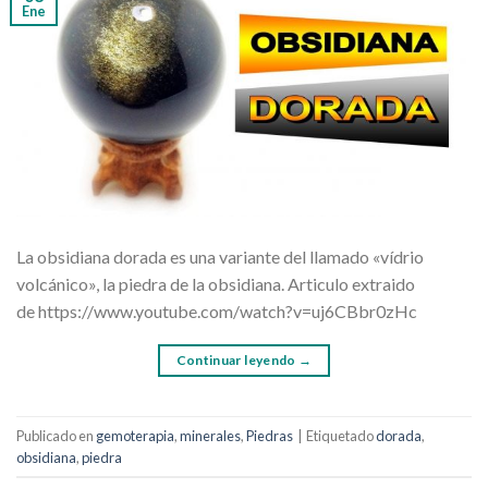
Ene
La obsidiana dorada es una variante del llamado «vídrio
volcánico», la piedra de la obsidiana. Articulo extraido
de https://www.youtube.com/watch?v=uj6CBbr0zHc
Continuar leyendo
→
Publicado en
gemoterapia
,
minerales
,
Piedras
|
Etiquetado
dorada
,
obsidiana
,
piedra