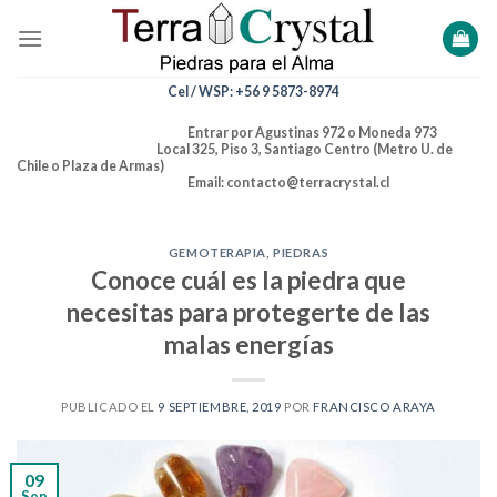
Skip
to
content
Cel / WSP: +56 9 5873-8974
Entrar por Agustinas 972 o Moneda 973
Local 325, Piso 3, Santiago Centro (Metro U. de
Chile o Plaza de Armas)
Email: contacto@terracrystal.cl
GEMOTERAPIA
,
PIEDRAS
Conoce cuál es la piedra que
necesitas para protegerte de las
malas energías
PUBLICADO EL
9 SEPTIEMBRE, 2019
POR
FRANCISCO ARAYA
09
Sep