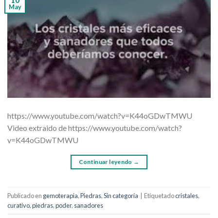
May
https://www.youtube.com/watch?v=K44oGDwTMWU
Video extraido de https://www.youtube.com/watch?
v=K44oGDwTMWU
Continuar leyendo
→
Publicado en
gemoterapia
,
Piedras
,
Sin categoría
|
Etiquetado
cristales
,
curativo
,
piedras
,
poder
,
sanadores