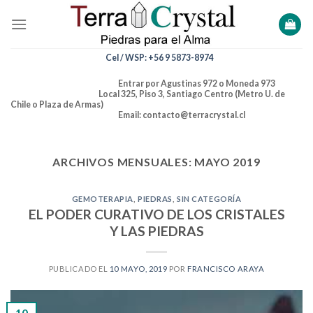
Skip
to
content
Cel / WSP: +56 9 5873-8974
Entrar por Agustinas 972 o Moneda 973
Local 325, Piso 3, Santiago Centro (Metro U. de
Chile o Plaza de Armas)
Email: contacto@terracrystal.cl
ARCHIVOS MENSUALES:
MAYO 2019
GEMOTERAPIA
,
PIEDRAS
,
SIN CATEGORÍA
EL PODER CURATIVO DE LOS CRISTALES
Y LAS PIEDRAS
PUBLICADO EL
10 MAYO, 2019
POR
FRANCISCO ARAYA
10