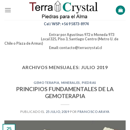
Skip
to
content
Cel / WSP: +56 9 5873-8974
Entrar por Agustinas 972 o Moneda 973
Local 325, Piso 3, Santiago Centro (Metro U. de
Chile o Plaza de Armas)
Email: contacto@terracrystal.cl
ARCHIVOS MENSUALES:
JULIO 2019
GEMOTERAPIA
,
MINERALES
,
PIEDRAS
PRINCIPIOS FUNDAMENTALES DE LA
GEMOTERAPIA
PUBLICADO EL
25 JULIO, 2019
POR
FRANCISCO ARAYA
25