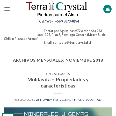
Skip
to
content
Cel / WSP: +56 9 5873-8974
Entrar por Agustinas 972 o Moneda 973
Local 325, Piso 3, Santiago Centro (Metro U. de
Chile o Plaza de Armas)
Email: contacto@terracrystal.cl
ARCHIVOS MENSUALES:
NOVIEMBRE 2018
SIN CATEGORÍA
Moldavita – Propiedades y
caracteristicas
PUBLICADO EL
28 NOVIEMBRE, 2018
POR
FRANCISCO ARAYA