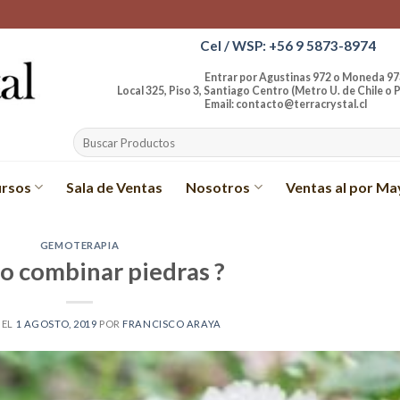
Cel / WSP: +56 9 5873-8974
Entrar por Agustinas 972 o Moneda 97
Local 325, Piso 3, Santiago Centro (Metro U. de Chile o P
Email: contacto@terracrystal.cl
Buscar
por:
rsos
Sala de Ventas
Nosotros
Ventas al por Ma
GEMOTERAPIA
o combinar piedras ?
 EL
1 AGOSTO, 2019
POR
FRANCISCO ARAYA