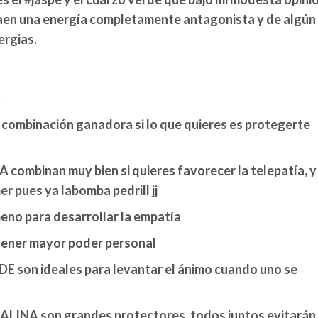
traen una energía completamente antagonista y de algún
ergias.
:
combinación ganadora si lo que quieres es protegerte
binan muy bien si quieres favorecer la telepatía, y 
r pues ya labomba pedrill jj
no para desarrollar la empatía
tener mayor poder personal
 son ideales para levantar el ánimo cuando uno se
LINA son grandes protectores, todos juntos evitarán