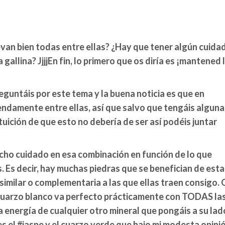
evan bien todas entre ellas? ¿Hay que tener algún cuida
 gallina? JjjjEn fin, lo primero que os diría es ¡mantened 
guntáis por este tema y la buena noticia es que en
endamente entre ellas, así que salvo que tengáis alguna
tuición de que esto no debería de ser así podéis juntar
cho cuidado en esa combinación en función de lo que
s. Es decir, hay muchas piedras que se benefician de esta
similar o complementaria a las que ellas traen consigo. 
#cuarzo blanco va perfecto prácticamente con TODAS la
a energía de cualquier otro mineral que pongáis a su lad
s el #jaspe y el cuarzo verde que bajo mi modesta opini