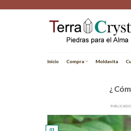
Skip
to
content
Inicio
Compra
Moldavita
Cu
¿ Cóm
PUBLICADO
01