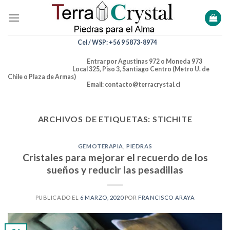
Skip
to
content
Cel / WSP: +56 9 5873-8974
Entrar por Agustinas 972 o Moneda 973
Local 325, Piso 3, Santiago Centro (Metro U. de
Chile o Plaza de Armas)
Email: contacto@terracrystal.cl
ARCHIVOS DE ETIQUETAS:
STICHITE
GEMOTERAPIA
,
PIEDRAS
Cristales para mejorar el recuerdo de los
sueños y reducir las pesadillas
PUBLICADO EL
6 MARZO, 2020
POR
FRANCISCO ARAYA