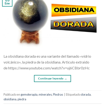
Ene
La obsidiana dorada es una variante del llamado «vídrio
volcánico», la piedra de la obsidiana. Articulo extraido
de https://www.youtube.com/watch?v=uj6CBbr0zHc
Continuar leyendo
→
Publicado en
gemoterapia
,
minerales
,
Piedras
|
Etiquetado
dorada
,
obsidiana
,
piedra