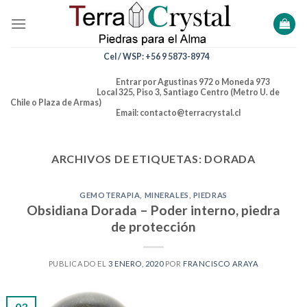
Skip
to
content
Cel / WSP: +56 9 5873-8974
Entrar por Agustinas 972 o Moneda 973
Local 325, Piso 3, Santiago Centro (Metro U. de
Chile o Plaza de Armas)
Email: contacto@terracrystal.cl
ARCHIVOS DE ETIQUETAS:
DORADA
GEMOTERAPIA
,
MINERALES
,
PIEDRAS
Obsidiana Dorada – Poder interno, piedra
de protección
PUBLICADO EL
3 ENERO, 2020
POR
FRANCISCO ARAYA
03